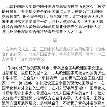
北京外国语大学是中国外国语类高等院校中历史悠久、教授
语种最多、办学层次齐全的全国重点大学，被誉为“共和国外
交官摇篮”。据不完全统计，截至2011年，北京外国语大学培
养出诺贝尔文学奖得主一名，驻外大使400余名，从中国大陆
赴联合国的绝大多数高级译员均是北外培养的高级外语人才。
与北外展开深层次合作将给青岛储备下人才宝库。
在签约仪式上，王广正副市长与彭龙校长共同签署了《战略
合作备忘录》。北京外国语大学、青岛市教育局、青岛九中三
方签署了《合作办学协议》。
“作为对外开放的滨海城市，青岛是全国与欧洲国家交流交
往最频繁、最密切的城市之一，与欧洲国家高校合作的资源也
非常丰富。”在会见中，李群表示，当前青岛正在全面融入国
家“一带一路”战略，加快建设宜居幸福的现代化国际城市，在
国际化和对外交往的过程中，在对外贸易等领域中，国际化人
才后续需求非常大，希望在与北京外国语大学的合作中，校方
充分发挥资源优势，推动双方在合作办学、人才培养、国际交
流等方面开展深层次、多领域合作，不断提升青岛外语教育水