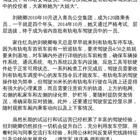
中的佼佼者，大家称她为“大姐大”。
刘晓卿2010年10月进入青岛公交集团，成为120路乘务
员，一干就是四个年头。2014年10月，她又通过严格考试、层
层选拔，终于成为省内首批有轨电车驾驶员中的一员。
家住红岛的刘晓卿每天总是早早就来到有轨电车停车场。
因为有轨电车首班车前有一班巡轨车，要求驾驶员4:50之前就
要来到基地，对车辆内外进行详细的出车前检查，确保车辆操
作系统、通讯系统、电力系统以及车内设施、应急工具等软硬
件处于正常可用状态。一系列检查工作完成后，驾驶员需要收
到有轨电车调度中心的发车指令后才能发车。有轨电车的驾驶
操作较为简单，但驾驶36米长的有轨电车行驶在马路上还是得
有强大的心理素质，而且需要注意前方的轨道、上方的电网、
右侧的私家车和左侧的绿化带、护栏等，要随时提防突发情
况，准确采取应对措施。此外，还要通过驾驶室监控显示屏，
随时观察车厢内乘客动向以及上下客情况。
虽然长期的试运行和试运营已经积累了丰富的驾驶经验，
但刘晓卿仍然抓住一切机会提升自己，充分利用发车空隙、用
餐时间与同事交流行车经验，利用公休时间反复研究线路特征
以及沿线的发展变化。（傅学军 张庆春 摄影报道）