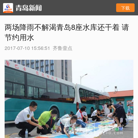
下载
两场降雨不解渴青岛8座水库还干着 请
节约用水
2017-07-10 15:56:51
齐鲁壹点