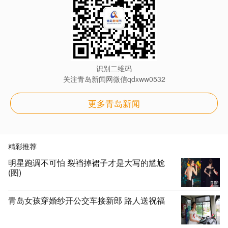
识别二维码
关注青岛新闻网微信qdxww0532
更多青岛新闻
精彩推荐
明星跑调不可怕 裂裆掉裙子才是大写的尴尬
(图)
青岛女孩穿婚纱开公交车接新郎 路人送祝福