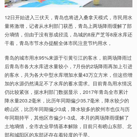
12日开始进入三伏天，青岛也将进入桑拿天模式，市民用水
量将激增，记者从水利部门获悉，青岛上两场降雨缓解了部
分墒情，但由于没有形成径流，岛城的8座产芝等8座水库还
干着，青岛市节水办提醒全体市民注意节约用水，
青岛的城市用水95%来源于引黄引江的客水，前两场降雨过
后青岛市各大水库进水量较小，7月份的2场降雨再加上引进
的客水，共为各大中型水库增加水量43万立方米，但这些增
加的水源仍然满足不了水库的蓄水需求。目前青岛用水情况
仍比较紧张，据水利部门数据显示，2017年青岛全市累计
降水量203.2毫米，比历年同期偏少35.7毫米，降水较少的
崂山区，比历年同期偏少3成，降水较多的胶州市也仅与历
年同期持平，其他区市偏少1-3成。本月的两场降雨缓解了
土地墒情，全市农业旱情基本解除，目前只有崂山东部、北
部和城阳区的东部还存在着轻度的干旱。