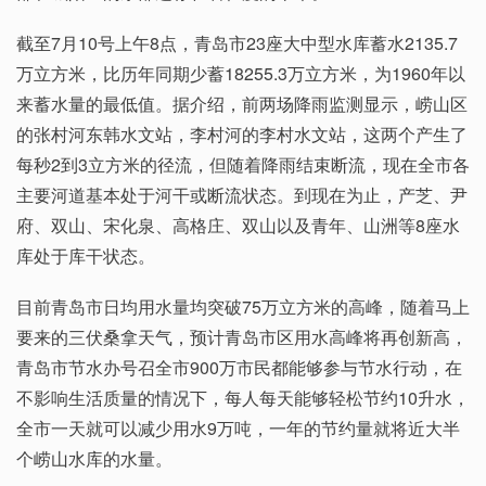
截至7月10号上午8点，青岛市23座大中型水库蓄水2135.7
万立方米，比历年同期少蓄18255.3万立方米，为1960年以
来蓄水量的最低值。据介绍，前两场降雨监测显示，崂山区
的张村河东韩水文站，李村河的李村水文站，这两个产生了
每秒2到3立方米的径流，但随着降雨结束断流，现在全市各
主要河道基本处于河干或断流状态。到现在为止，产芝、尹
府、双山、宋化泉、高格庄、双山以及青年、山洲等8座水
库处于库干状态。
目前青岛市日均用水量均突破75万立方米的高峰，随着马上
要来的三伏桑拿天气，预计青岛市区用水高峰将再创新高，
青岛市节水办号召全市900万市民都能够参与节水行动，在
不影响生活质量的情况下，每人每天能够轻松节约10升水，
全市一天就可以减少用水9万吨，一年的节约量就将近大半
个崂山水库的水量。