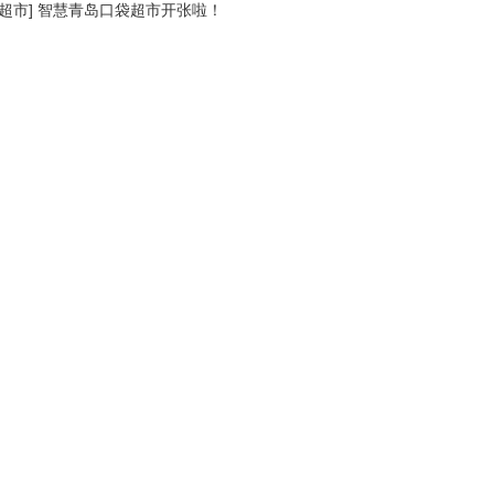
超市
]
智慧青岛口袋超市开张啦！