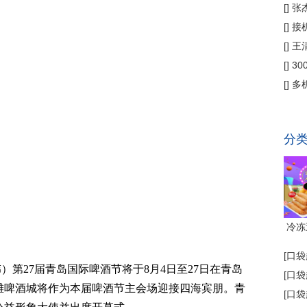
偿
[
]
张
公
[
]
接
为主
[
]
王
[
]
3
省钱
[
]
多
代"
分
冷冻
[
口袋
）第27届青岛国际啤酒节将于8月4日至27日在青岛
[
口袋
滩啤酒城将作为本届啤酒节主会场迎接四海宾朋。青
[
口袋