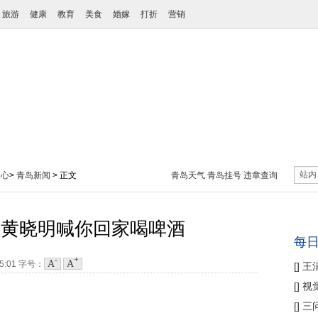
旅游
健康
教育
美食
婚嫁
打折
营销
站内
中心
>
青岛新闻
> 正文
青岛天气
青岛挂号
违章查询
 黄晓明喊你回家喝啤酒
每
-
+
A
A
05:01
字号：
[
]
王
性协
[
]
视
痛
[
]
三