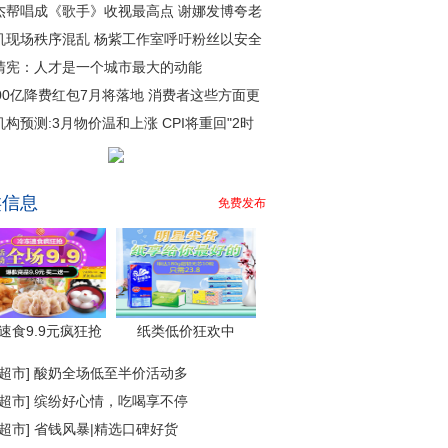
杰帮唱成《歌手》收视最高点 谢娜发博夸老
机现场秩序混乱 杨紫工作室呼吁粉丝以安全
清宪：人才是一个城市最大的动能
000亿降费红包7月将落地 消费者这些方面更
机构预测:3月物价温和上涨 CPI将重回"2时
类信息
免费发布
速食9.9元疯狂抢
纸类低价狂欢中
超市
]
酸奶全场低至半价活动多
超市
]
缤纷好心情，吃喝享不停
超市
]
省钱风暴|精选口碑好货