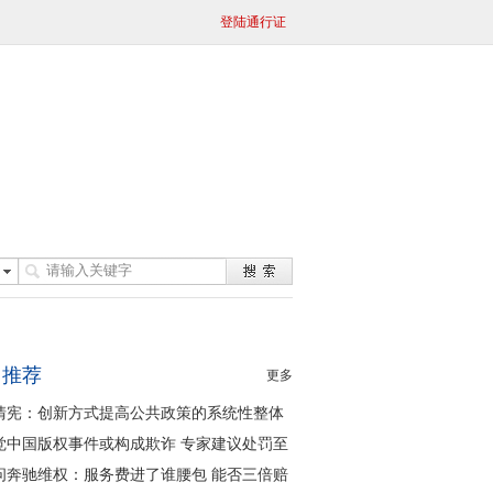
登陆通行证
日推荐
更多
清宪：创新方式提高公共政策的系统性整体
同性
觉中国版权事件或构成欺诈 专家建议处罚至
问奔驰维权：服务费进了谁腰包 能否三倍赔