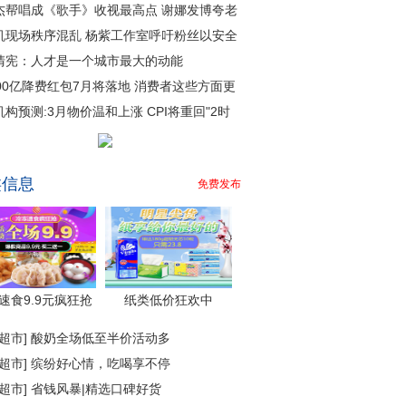
杰帮唱成《歌手》收视最高点 谢娜发博夸老
机现场秩序混乱 杨紫工作室呼吁粉丝以安全
清宪：人才是一个城市最大的动能
000亿降费红包7月将落地 消费者这些方面更
机构预测:3月物价温和上涨 CPI将重回"2时
类信息
免费发布
速食9.9元疯狂抢
纸类低价狂欢中
超市
]
酸奶全场低至半价活动多
超市
]
缤纷好心情，吃喝享不停
超市
]
省钱风暴|精选口碑好货