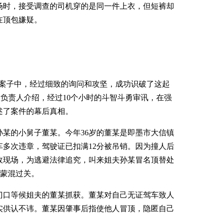
场时，接受调查的司机穿的是同一件上衣，但短裤却
在顶包嫌疑。
案子中，经过细致的询问和攻坚，成功识破了这起
关负责人介绍，经过10个小时的斗智斗勇审讯，在强
述了案件的幕后真相。
某的小舅子董某。今年36岁的董某是即墨市大信镇
多次违章，驾驶证已扣满12分被吊销。因为撞人后
故现场，为逃避法律追究，叫来姐夫孙某冒名顶替处
图蒙混过关。
口等候姐夫的董某抓获。董某对自己无证驾车致人
实供认不讳。董某因肇事后指使他人冒顶，隐匿自己