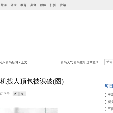
旅游
健康
教育
美食
婚嫁
打折
营销
站内
中心
>
青岛新闻
> 正文
青岛天气
青岛挂号
违章查询
机找人顶包被识破(图)
每
-
+
A
A
:07
字号：
[
]
王
性协
[
]
视
痛
[
]
三