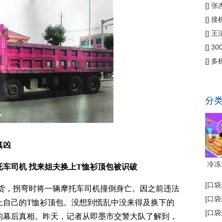
偿
[
]
张
公
[
]
接
为主
[
]
王
[
]
3
省钱
[
]
多
代"
分
真凶
冷冻
车司机 找来姐夫换上T恤衫顶包被识破
[
口袋
大货，拐弯时将一辆摩托车司机撞倒身亡。因之前违法
[
口袋
上自己的T恤衫顶包。没想到慌乱中没来得及换下的
[
口袋
的幕后真相。昨天，记者从即墨市交警大队了解到，