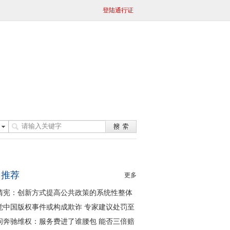
登陆通行证
日推荐
更多
清宪：创新方式提高公共政策的系统性整体
同性
觉中国版权事件或构成欺诈 专家建议处罚至
问奔驰维权：服务费进了谁腰包 能否三倍赔