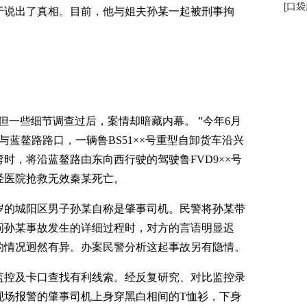
[
口袋
于说出了真相。目前，他与姐夫孙某一起被刑事拘
一些细节调查过后，案情却暗藏内幕。 ”今年6月
路与蓝鳌路路口，一辆鲁BS51××号重型自卸货车沿兴
时，将沿蓝鳌路由东向西行驶的驾驶鲁FVD9××号
经医院抢救无效秦某死亡。
岁的城阳区男子孙某自称是肇事司机。民警将孙某带
问孙某事故发生的详细过程时，对方的言语明显迟
的情况迥然有异。办案民警分析这起事故另有隐情。
控及卡口查找有利线索。经反复研究、对比监控录
现场报警的肇事司机上身穿黑白相间的T恤衫，下身