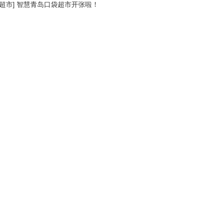
超市
]
智慧青岛口袋超市开张啦！