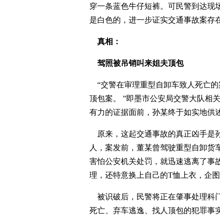
穿一条蓝色牛仔短裤。可民警到达现
是白色的，进一步证实交通事故案存
真相：
驾照被吊销叫来姐夫顶包
“交警在审理重型自卸车致人死亡的
顶包案。 ”即墨市公安局交警大队相
有力的证据面前，孙某终于如实地供
原来，这起交通事故的真正凶手是孙
人，案发前，董某曾驾驶重型自卸货车
害怕公安机关处罚，就迅速逃离了事
理，还特意换上自己的T恤上衣，企
被识破后，民警将正在肇事处理科门
死亡、弃车逃逸、找人顶包的犯罪事