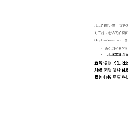
HTTP 错误 404 -
对不起，您访问的页
QingDaoNews.
确保浏览器的
点击
这里返回
新闻
读报
民生
社
财经
保险
借贷
健
团购
打折
网店
科