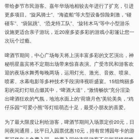
带给参节市民游客。嘉年华场地相较去年进行了扩充，引进
更多项目。“旋风骑士”、“海盗船”等大型设备惊险刺激，“碰
碰车”、“袋鼠跳”、“恐龙特工队”、“旋转木马”等中小型游乐
设施更适合亲子游玩，近20座多姿多彩的游戏小彩篷让您一
次玩个过瘾。
啤酒节期间，中心广场每天将上演丰富多彩的文艺演出，神
秘明星嘉宾将不定期出场带来惊喜表演。广受市民和游客欢
迎的夜场水舞秀每晚两场，运用灯光、激光、音效、喷泉、
喷雾、水幕电影等多种技术手段演绎视听盛宴。15组绚丽多
彩的花灯灯组点缀其中，“啤酒大道”，“激情畅饮”充分渲染
出啤酒狂欢的气氛，地池水面上的“荷塘月色”美轮美奂，“鸡
仔乐园”“可爱小熊”等灯组萌态十足，最受小朋友的喜爱。
为了最大限度让利给游客，啤酒节期间入场票定价20元，日
间夜间通用，比平日入园票优惠10元，持有世博园年卡的游