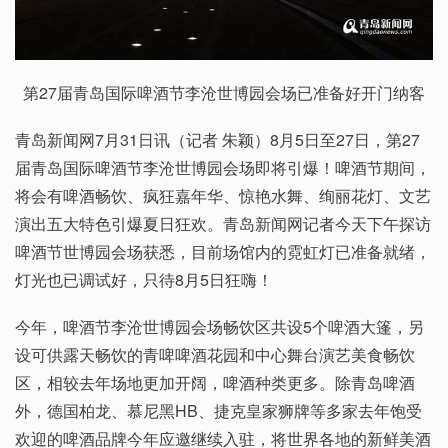
第27届青岛国际啤酒节李沧世博园会场已准备好开门纳客
青岛新闻网7月31日讯（记者 朱颖）8月5日至27日，第27
届青岛国际啤酒节李沧世博园会场即将引爆！啤酒节期间，
将会有啤酒畅饮、疯狂嘉年华、惊艳水舞、绚丽花灯、文艺
演出五大特色引爆夏日狂欢。青岛新闻网记者今天下午探访
啤酒节世博园会场获悉，目前场馆内的霓虹灯已准备就绪，
灯光也已调试好，只待8月5日狂嗨！
今年，啤酒节李沧世博园会场畅饮区共设5个啤酒大篷，另
设可供露天畅饮的青啤啤酒花园和中心舞台演艺美食畅饮
区，相较去年场地更加开阔，啤酒种类更多。除青岛啤酒
外，德国柏龙、慕尼黑HB、捷克皇家狮牌等多家去年饱受
欢迎的啤酒品牌今年应邀继续入驻，将世界各地的新鲜美酒