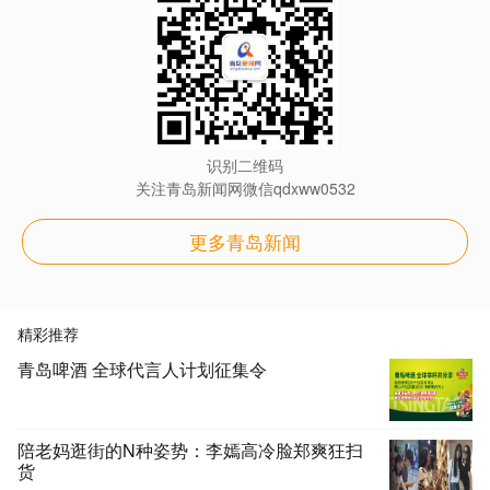
识别二维码
关注青岛新闻网微信qdxww0532
更多青岛新闻
精彩推荐
青岛啤酒 全球代言人计划征集令
陪老妈逛街的N种姿势：李嫣高冷脸郑爽狂扫
货