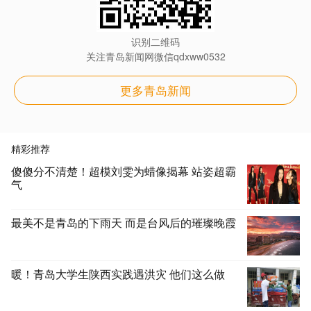
识别二维码
关注青岛新闻网微信qdxww0532
更多青岛新闻
精彩推荐
傻傻分不清楚！超模刘雯为蜡像揭幕 站姿超霸
气
最美不是青岛的下雨天 而是台风后的璀璨晚霞
暖！青岛大学生陕西实践遇洪灾 他们这么做