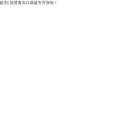
超市
]
智慧青岛口袋超市开张啦！