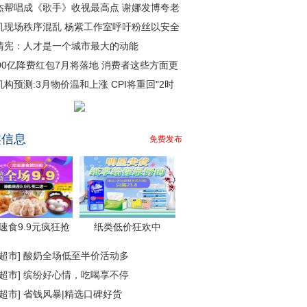
杰帮唱成《歌手》收视最高点 谢娜发博夸老
机现场秩序混乱 杨紫工作室呼吁粉丝以安全
清宪：人才是一个城市最大的动能
000亿降费红包7月将落地 消费者这些方面更
机构预测:3月物价温和上涨 CPI将重回"2时
类信息
免费发布
速食9.9元疯狂抢
纸类低价狂欢中
超市
]
酸奶全场低至半价活动多
超市
]
缤纷好心情，吃喝享不停
超市
]
省钱风暴|精选口碑好货