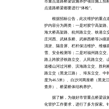
市重点道路桥梁设施养护项目施工招标
点道路桥梁都要进行“体检”。
根据招标公告，此次维护的重点道
护内容分为两类：一是对胶宁高架路
海大桥高架路、杭州路立交、铁港立
庄河西、武林东桥、武林西桥等24座
清淤、隔音屏、栏杆保洁维护、维修
雪、安全检测等；二是对福州路立交
路上跨胶济铁路立交、人民路立交、
道楼山河过河桥、滨海路立交、胜利
路立交（黑龙江路）、埠东立交、中
度为46.5米）、白沙河两座桥（黑龙
查井）、桥梁桥体结构养护。
据了解，为做好市管重点桥梁设施
化管护工作要求，进行了多方探索。