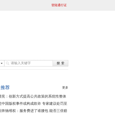
登陆通行证
日推荐
更多
清宪：创新方式提高公共政策的系统性整体
同性
觉中国版权事件或构成欺诈 专家建议处罚至
问奔驰维权：服务费进了谁腰包 能否三倍赔