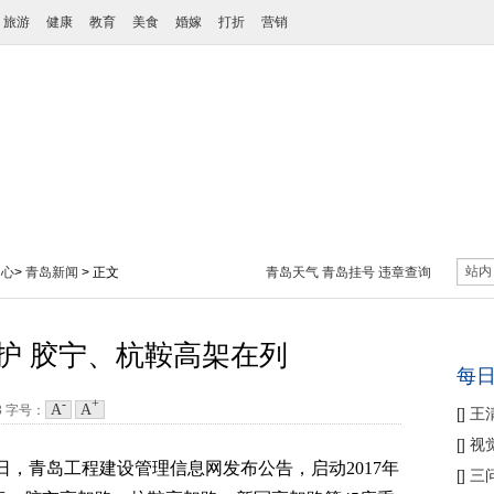
旅游
健康
教育
美食
婚嫁
打折
营销
站内
中心
>
青岛新闻
> 正文
青岛天气
青岛挂号
违章查询
护 胶宁、杭鞍高架在列
每
-
+
A
A
3
字号：
[
]
王
性协
[
]
视
日，青岛工程建设管理信息网发布公告，启动2017年
痛
[
]
三