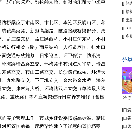
，胶宁高架路、杭鞍高架路、新冠高架路等45座重
偿
[
]
张
公
[
]
接
为主
[
]
王
路桥梁位于市南区、市北区、李沧区及崂山区。养
[
]
3
、杭鞍高架路、新冠高架路、隧道接线桥梁部分、跨
省钱
[
]
多
交、孟庄路东桥、孟庄路西桥、小村庄河东桥、小村
代"
路桥进行桥梁（路）面及结构、人行道养护、排水口
路面交通标线施划、日常巡查、环卫保洁、防汛清
分
、环湾路瑞昌路立交、环湾路李村河过河平桥、瑞昌
山东路立交、鞍山二路立交、长沙路跨线桥、环湾大
桥、九水路立交、下王埠立交、金水路金水桥、海尔
韩立交、张村河大桥、环湾路双埠立交（单跨最大跨
江路、重庆路）等21座桥梁进行日常养护维修（含检
冷冻
[
口袋
的养护管理工作，市城乡建设委按照高标准、精细
[
口袋
针对所管护的每一座桥梁均建立了详尽的管护档案，
[
口袋