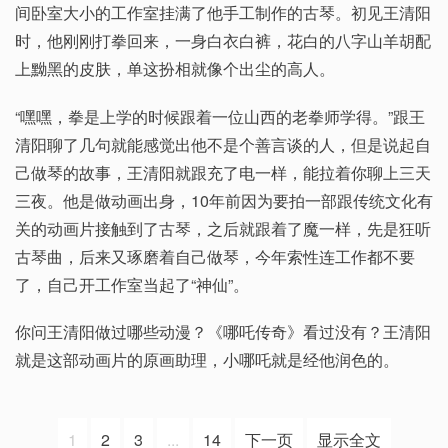
间卧室大小的工作室挂满了他手工制作的古琴。初见王清阳
时，他刚刚打拳回来，一身白衣白裤，花白的八字山羊胡配
上黝黑的皮肤，单这扮相就像个出尘的高人。
“嘿嘿，拳是上学的时候跟着一位山西的老拳师学得。”跟王
清阳聊了几句就能感觉出他不是个善言谈的人，但是说起自
己做琴的故事，王清阳就跟充了电一样，能拉着你聊上三天
三夜。他是做动画出身，10年前因为要拍一部跟传统文化有
关的动画片接触到了古琴，之后就跟着了魔一样，先是狂听
古琴曲，后来又琢磨着自己做琴，今年索性连工作都不要
了，自己开工作室当起了“神仙”。
你问王清阳做过哪些动漫？《哪吒传奇》看过没有？王清阳
就是这部动画片的原画助理，小哪吒就是经他润色的。
1
2
3
...
14
下一页
显示全文