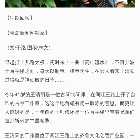
【往期回顾】
【青岛新闻网独家】
（文/于泓 图/孙志文）
早起打上几路太极，闲时来上一曲《高山流水》，不再奔波
于写字楼之间，每天以制琴、弹琴为生，在旁人看来王清阳
过得就是神仙般的日子……
今年41岁的王清阳是一位古琴制琴师，在闽江三路上开了自
己的古琴工作室，选这个地角颇有闹中取静的意思。而更让
人惊讶的是，一年前的王师傅还是一位写字楼里带着兄弟们
披荆斩棘的中层领导。
王清阳的工作室位于闽江三路上的齐鲁文化创意产业园，一