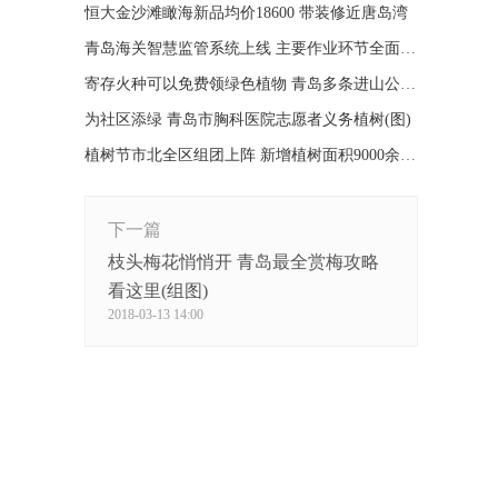
恒大金沙滩瞰海新品均价18600 带装修近唐岛湾
青岛海关智慧监管系统上线 主要作业环节全面无纸化
寄存火种可以免费领绿色植物 青岛多条进山公交可换领
为社区添绿 青岛市胸科医院志愿者义务植树(图)
植树节市北全区组团上阵 新增植树面积9000余平方米
下一篇
枝头梅花悄悄开 青岛最全赏梅攻略
看这里(组图)
2018-03-13 14:00