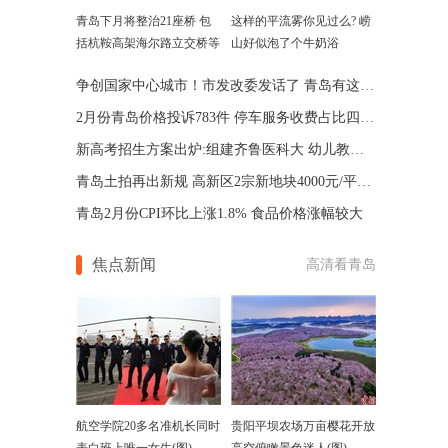
青岛下月将整治21座桥 包
这样的平流雾你见过么? 崂
括杭鞍高架海尔路立交桥等
山好似泡了个牛奶浴
争创国家中心城市！市发改委发话了 青岛有这些优势
2月份青岛价格投诉783件 停车服务收费占比四成多
新高考招生方案出炉:组建齐鲁医科大 幼儿教师免费
青岛土拍再出新规 高新区2宗新地块4000元/平起拍
青岛2月份CPI环比上涨1.8% 食品价格涨幅较大
焦点新闻
高清看青岛
航空学院20多名准机长同时
贵阳平坝农场万亩樱花开放