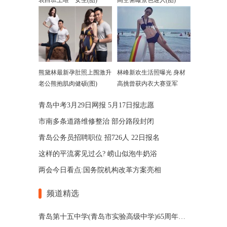
表白班上唯一女生(图)
高空俯瞰景色迷人(图)
熊黛林最新孕肚照上围激升
林峰新欢生活照曝光 身材
老公熊抱肌肉健硕(图)
高挑曾获内衣大赛亚军
青岛中考3月29日网报 5月17日报志愿
市南多条道路维修整治​ 部分路段封闭
青岛公务员招聘职位 招726人 22日报名
这样的平流雾见过么? 崂山似泡牛奶浴
两会今日看点:国务院机构改革方案亮相
频道精选
青岛第十五中学(青岛市实验高级中学)65周年校庆公告