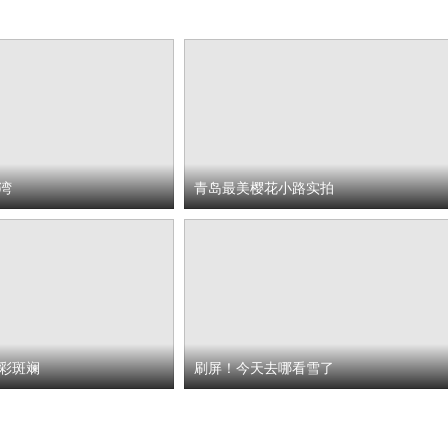
湾
青岛最美樱花小路实拍
彩斑斓
刷屏！今天去哪看雪了