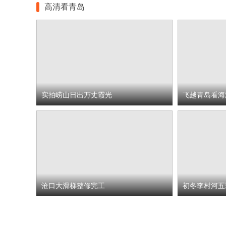
高清看青岛
实拍崂山日出万丈霞光
飞越青岛看海
沧口大滑梯整修完工
初冬李村河五