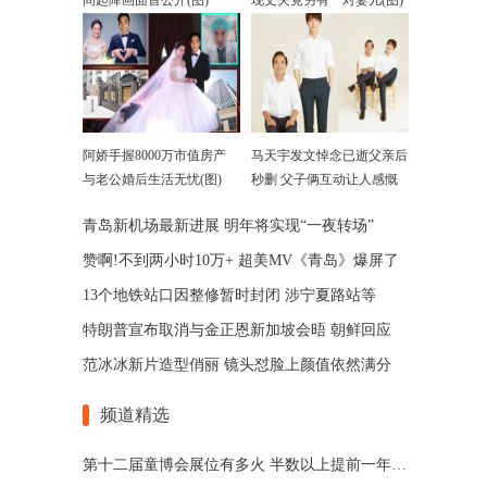
间起降画面首公开(图)
现丈夫竟另有一对妻儿(图)
阿娇手握8000万市值房产
马天宇发文悼念已逝父亲后
与老公婚后生活无忧(图)
秒删 父子俩互动让人感慨
青岛新机场最新进展 明年将实现“一夜转场”
赞啊!不到两小时10万+ 超美MV《青岛》爆屏了
13个地铁站口因整修暂时封闭 涉宁夏路站等
特朗普宣布取消与金正恩新加坡会晤 朝鲜回应
范冰冰新片造型俏丽 镜头怼脸上颜值依然满分
频道精选
第十二届童博会展位有多火 半数以上提前一年被预定