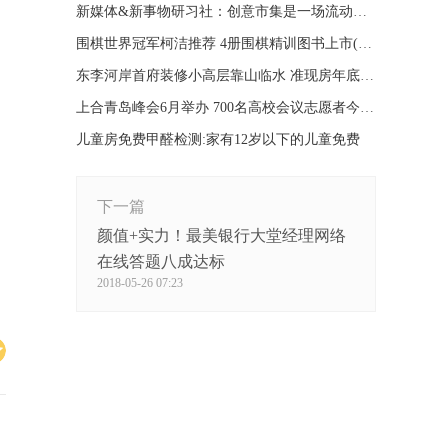
新媒体&新事物研习社：创意市集是一场流动的盛宴
围棋世界冠军柯洁推荐 4册围棋精训图书上市(图)
东李河岸首府装修小高层靠山临水 准现房年底交付
上合青岛峰会6月举办 700名高校会议志愿者今日出征
儿童房免费甲醛检测:家有12岁以下的儿童免费
下一篇
颜值+实力！最美银行大堂经理网络
在线答题八成达标
2018-05-26 07:23