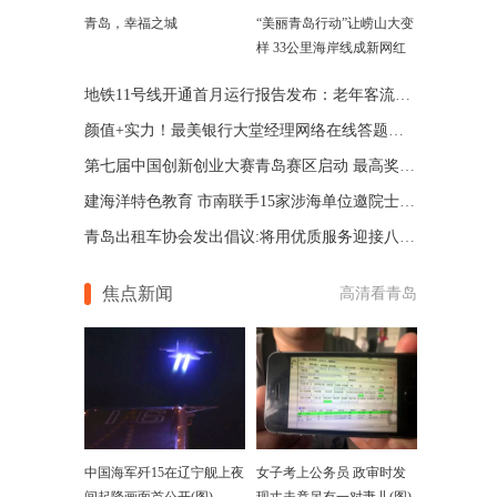
青岛，幸福之城
“美丽青岛行动”让崂山大变
样 33公里海岸线成新网红
地铁11号线开通首月运行报告发布：老年客流占比大
颜值+实力！最美银行大堂经理网络在线答题八成达标
第七届中国创新创业大赛青岛赛区启动 最高奖励50万
建海洋特色教育 市南联手15家涉海单位邀院士进校园
青岛出租车协会发出倡议:将用优质服务迎接八方来客
焦点新闻
高清看青岛
中国海军歼15在辽宁舰上夜
女子考上公务员 政审时发