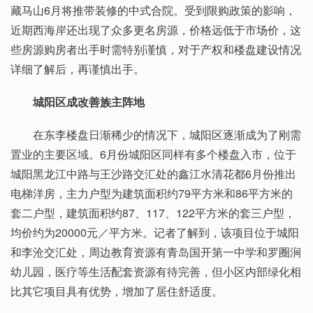
藏马山6月将推带装修的中式合院。受到限购政策的影响，
近期西海岸还出现了众多更名房源，价格远低于市场价，这
些房源购房者出手时需特别谨慎，对于产权和楼盘建设情况
详细了解后，再谨慎出手。
城阳区成改善族主阵地
在东李楼盘日渐稀少的情况下，城阳区逐渐成为了刚需
置业的主要区域。6月份城阳区同样有多个楼盘入市，位于
城阳黑龙江中路与王沙路交汇处的鑫江水清花都6月份推出
电梯洋房，主力户型为建筑面积约79平方米和86平方米的
套二户型，建筑面积约87、117、122平方米的套三户型，
均价约为20000元／平方米。记者了解到，该项目位于城阳
和李沧交汇处，周边教育资源有青岛国开第一中学和罗圈涧
幼儿园，医疗等生活配套资源有待完善，但小区内部绿化相
比其它项目具有优势，增加了居住舒适度。