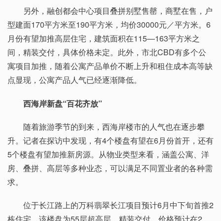
另外，融创都会中心项目叠拼别墅售罄，商墅在售，户
型建面170平方米至190平方米，均价30000元／平方米。6
月份有望加推高层住宅，建筑面积在115—163平方米之
间，精装交付，具体价格未定。此外，市北CBD有多个公
寓项目加推，随着公寓产品单价不断上升和租住成本高等缺
点显现，公寓产品人气已经逐渐降低。
西海岸新盘“百花齐放”
随着旅游季节的到来，西海岸楼市的人气也在逐步攀
升。记者在探访中发现，有4个楼盘有望在6月份首开，还有
5个楼盘有望加推新房源。从物业类型来看，涵盖公寓、洋
房、叠拼、高层等多种业态，可以满足不同置业者的各种需
求。
位于长江路上的万科翡翠长江项目预计6月中下旬首推2
栋住宅，该楼盘为55层超高层，精装交付，价格预计在2．