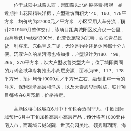
位于城阳中城路以西，崇阳路以北的银盛泰·博观一品
近期推出花园精装洋房，户型建筑面积为140、160、178平
方米，均价约为27000元／平方米，小区采用人车分流，预
计2019年9月整体交付，该项目距离城阳区政府仅一公里，
距离地铁1号线约300米。配套设施较为完善，西临青岛国
货、利客来、东临宝龙广场，无论是购物还是休闲都十分方
便。沉寂许久的星河湾也将加推，户型设计为180、198、
265、270平方米，以大户型改善类型为主；位于城阳商圈
的万科金域华府将推出小高层房源，面积为95、112、128
平方米，预计均价19000元／平方米左右。融创北岸一号的
洋房、保利观堂高层和洋房，以及天泰碧玺园独栋、联排项
目都将在6月亮相，价格待定。
高新区核心区域在6月中下旬也会热闹非凡。中欧国际
城预计6月中下旬加推高层小高层产品，预计将有1000套住
宅入市，而新城云樾晓院、世茂公园美地、领秀珊瑚湾、海