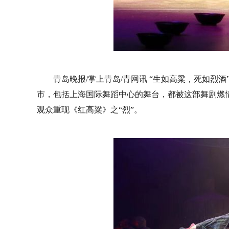
青岛晚报/掌上青岛/青网讯 “生如高粱，死如烈
市，包括上海国际舞蹈中心的舞台，都被这部舞剧燃情
观众重现《红高粱》之“烈”。