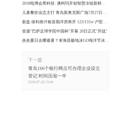
2018电博会黑科技: 澳柯玛开创智慧冷链新鲜生活
儿童餐饮业态主打 青岛新奥克斯广场7月27日正式开业
新盘:保利叁仟栋首期洋房将开 123/133㎡户型曝光
首届“巴萨足球学院中国杯”开幕 20日正式"开战"
炎炎夏日去哪避暑？来海昌极地冰GO海洋节冰爽一夏！
下一篇
青岛166个银行网点可办理企业设立
登记 时间压缩一半
2018-07-20 15:04