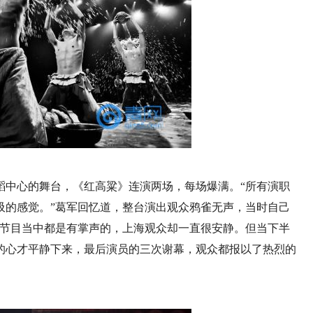
蹈中心的舞台，《红高粱》连演两场，每场爆满。“所有演职
吸的感觉。”葛军回忆道，整台演出观众鸦雀无声，当时自己
，节目当中都是有掌声的，上海观众却一直很安静。但当下半
的心才平静下来，最后演员的三次谢幕，观众都报以了热烈的