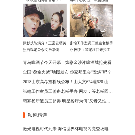
一棵枫杨热得都冒烟了！
裹8件毛衣 脱下就会感冒
摄影技能满分！王棠云晒美
张翰工作室员工整蛊老板手
照自曝老公余文乐掌镜
办 网友：等老板回来扣工
资
青岛啤酒节今天开幕！炫彩金沙滩啤酒城抢先看
全国“桑拿火烤”地图发布 你家那里会“发烧”吗？
2018山东高考投档线公布！山大文624理628 山师文589理570
张翰工作室员工整蛊老板手办 网友：等老板回来扣工资
韩寒餐厅遭员工起诉 明星餐厅为何"又贵又难吃"?
频道精选
激光电视时代到来 海信世界杯电视闪亮登场电博会