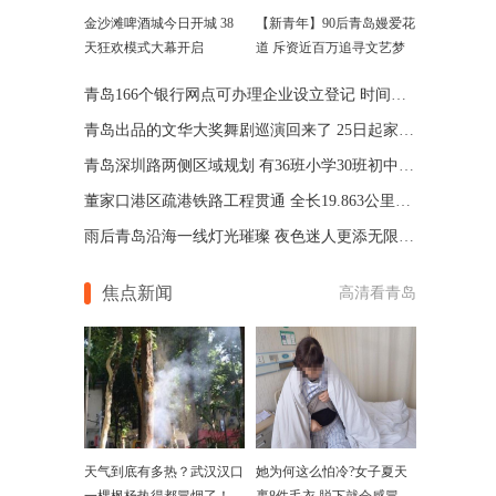
金沙滩啤酒城今日开城 38
【新青年】90后青岛嫚爱花
天狂欢模式大幕开启
道 斥资近百万追寻文艺梦
青岛166个银行网点可办理企业设立登记 时间压缩一半
青岛出品的文华大奖舞剧巡演回来了 25日起家门口上演
青岛深圳路两侧区域规划 有36班小学30班初中及变电站
董家口港区疏港铁路工程贯通 全长19.863公里年底开通
雨后青岛沿海一线灯光璀璨 夜色迷人更添无限魅力(图)
焦点新闻
高清看青岛
天气到底有多热？武汉汉口
她为何这么怕冷?女子夏天