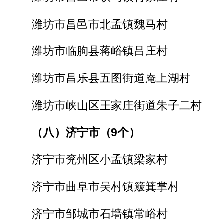
潍坊市昌邑市北孟镇魏马村
潍坊市临朐县蒋峪镇吕庄村
潍坊市昌乐县五图街道庵上湖村
潍坊市峡山区王家庄街道朱子二村
（八）济宁市（9个）
济宁市兖州区小孟镇梁家村
济宁市曲阜市吴村镇簸箕掌村
济宁市邹城市石墙镇常峪村