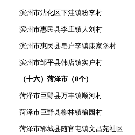
滨州市沾化区下洼镇粉李村
滨州市惠民县李庄镇大刘村
滨州市惠民县皂户李镇康家堡村
滨州市邹平县韩店镇实户村
（十六）菏泽市（8个）
菏泽市巨野县万丰镇顺河村
菏泽市巨野县柳林镇榆园村
菏泽市郓城县随官屯镇文昌苑社区