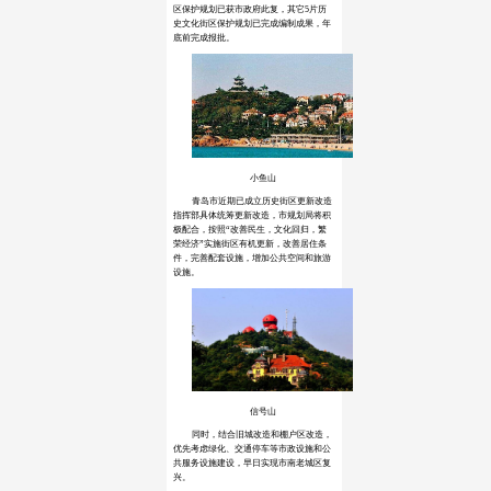
区保护规划已获市政府此复，其它5片历
史文化街区保护规划已完成编制成果，年
底前完成报批。
小鱼山
青岛市近期已成立历史街区更新改造
指挥部具体统筹更新改造，市规划局将积
极配合，按照“改善民生，文化回归，繁
荣经济”实施街区有机更新，改善居住条
件，完善配套设施，增加公共空间和旅游
设施。
信号山
同时，结合旧城改造和棚户区改造，
优先考虑绿化、交通停车等市政设施和公
共服务设施建设，早日实现市南老城区复
兴。