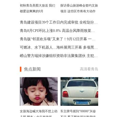
初秋青岛美图大放送 我们
探访香山旅游峰会签约文旅
都爱这爽爽的9月
项目 这些区市将有大动作
青岛建设项目39个工作日内完成审批 全程划分5个阶段
青岛8月CPI环比上涨0.8% 高温台风降雨致菜价涨幅最大
青岛版“邻居欢乐颂”又来了！9月12日开幕 一起来狂欢
可燃冰、水下机器人…海科展周三开幕 多项黑科技亮相
崂山警方端掉涉嫌组织资助非法聚集团伙 主犯正在抓捕
焦点新闻
高清看青岛
女孩海边喊大海我不想上幼
车主牌号摇到“00000”兴奋