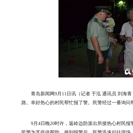
青岛新闻网9月11日讯（记者 于泓 通讯员 刘
路。幸好热心的村民帮忙报了警。民警经过一番询问
9月4日晚20时许，返岭边防派出所接热心村民
民警为其提供帮助。接到报警后，民警迅速赶往现场