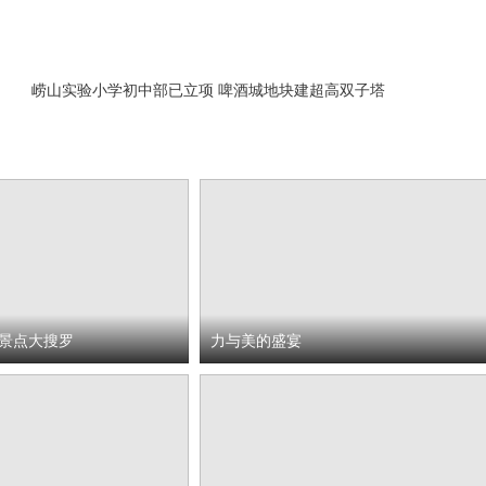
崂山实验小学初中部已立项 啤酒城地块建超高双子塔
景点大搜罗
力与美的盛宴