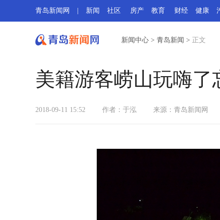
青岛新闻网
|
新闻
社区
房产
教育
财经
健康
新闻中心
>
青岛新闻
>
正文
美籍游客崂山玩嗨了
2018-09-11 15:52
作者：于泓
来源：
青岛新闻网