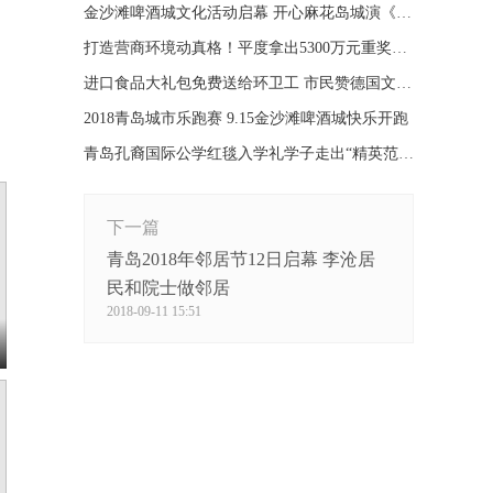
金沙滩啤酒城文化活动启幕 开心麻花岛城演《爷们儿》
打造营商环境动真格！平度拿出5300万元重奖企业
进口食品大礼包免费送给环卫工 市民赞德国文化周有爱
2018青岛城市乐跑赛 9.15金沙滩啤酒城快乐开跑
青岛孔裔国际公学红毯入学礼学子走出“精英范儿”
下一篇
青岛2018年邻居节12日启幕 李沧居
民和院士做邻居
2018-09-11 15:51