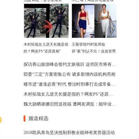
儿园 网友：会引发海笑
不已 看了网友评论脸变绿
木村拓哉女儿逆天长腿是假
王菊登纽约时装周妆
的？网友PS“还原真相”
容"素"到认不出！这波首秀
你打几分
探访香山旅游峰会签约文旅项目 这些区市将有"大动作"
部委“三定”方案密集公布 诸多新增内设机构亮相
楼市进“逢涨必查”时代 整治时刑事打击成常备手段？
木村拓哉女儿逆天长腿是假的？网友PS“还原真相”
魏大勋晒谢娜旧照送祝福 遭网友调侃：能毕业吗？
频道精选
2018凯风青岛坚决抵制邪教全能神有奖答题活动