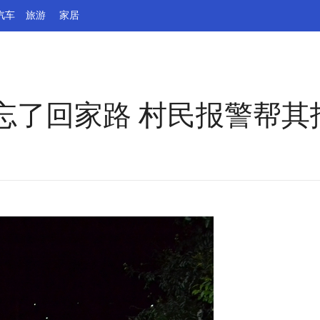
汽车
旅游
家居
忘了回家路 村民报警帮其