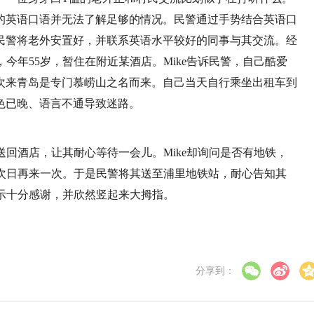
的英语口语并无法了解足够的情况。民警通过手势结合英语口
民警将老外安置好，并联系英语水平较好的同事与其交流。经
，今年55岁，暂住在附近某酒店。Mike告诉民警，自己酷爱
次来青岛是专门慕崂山之名而来。自己当天自行乘坐出租车到
色已晚、语言不通导致迷路。
送回酒店，让其耐心等待一会儿。Mike却询问是否有地铁，
路线次日再来一次。于是民警将其送至浦里地铁站，耐心告知其
表示十分感谢，并欣然竖起来大拇指。
分享到：