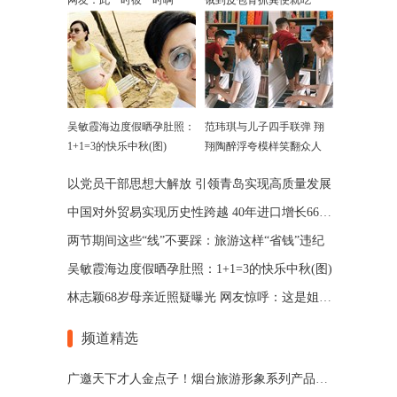
网友：此一时彼一时啊
饿到皮包骨抓粪便就吃
吴敏霞海边度假晒孕肚照：
范玮琪与儿子四手联弹 翔
1+1=3的快乐中秋(图)
翔陶醉浮夸模样笑翻众人
以党员干部思想大解放 引领青岛实现高质量发展
中国对外贸易实现历史性跨越 40年进口增长664倍
两节期间这些“线”不要踩：旅游这样“省钱”违纪
吴敏霞海边度假晒孕肚照：1+1=3的快乐中秋(图)
林志颖68岁母亲近照疑曝光 网友惊呼：这是姐弟吧
频道精选
广邀天下才人金点子！烟台旅游形象系列产品征集令来了