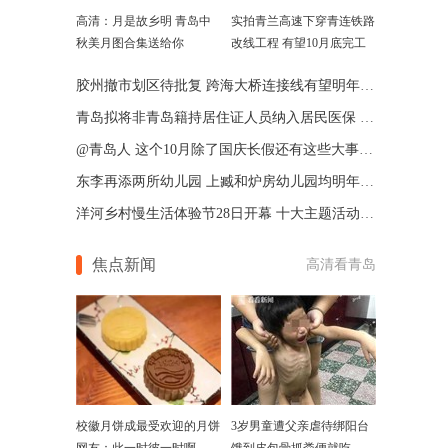
高清：月是故乡明 青岛中
实拍青兰高速下穿青连铁路
秋美月图合集送给你
改线工程 有望10月底完工
胶州撤市划区待批复 跨海大桥连接线有望明年开通
青岛拟将非青岛籍持居住证人员纳入居民医保 正制定政策
@青岛人 这个10月除了国庆长假还有这些大事与你有关
东李再添两所幼儿园 上臧和炉房幼儿园均明年初竣工
洋河乡村慢生活体验节28日开幕 十大主题活动邀你来
焦点新闻
高清看青岛
校徽月饼成最受欢迎的月饼
3岁男童遭父亲虐待绑阳台