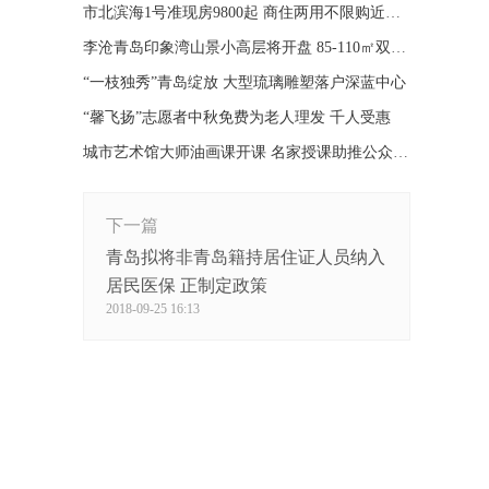
市北滨海1号准现房9800起 商住两用不限购近地铁
李沧青岛印象湾山景小高层将开盘 85-110㎡双公园
“一枝独秀”青岛绽放 大型琉璃雕塑落户深蓝中心
“馨飞扬”志愿者中秋免费为老人理发 千人受惠
城市艺术馆大师油画课开课 名家授课助推公众艺术修养
下一篇
青岛拟将非青岛籍持居住证人员纳入
居民医保 正制定政策
2018-09-25 16:13