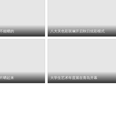
不能晒的
八大关色彩斑斓开启秋日炫彩模式
片晒起来
大学生艺术年度展在青岛开幕