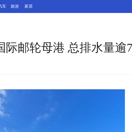
汽车
旅游
家居
国际邮轮母港 总排水量逾7