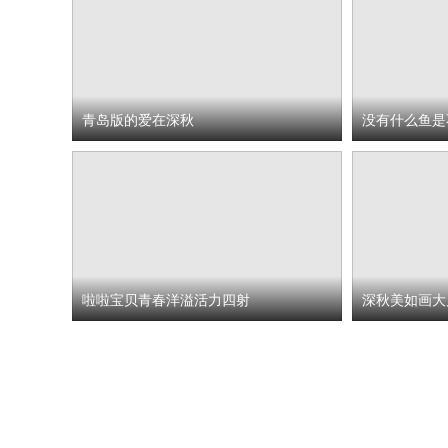
青岛版的爱在深秋
没有什么鱼是
啦啦宝贝青春洋溢活力四射
深秋美如画大