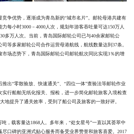
竞争优势，逐渐成为青岛新的“城市名片”。邮轮母港共建有
每小时3000－4000人次，规划年游客吞吐量可达150万人
30多万人次。当前，青岛国际邮轮公司已与40余家邮轮公
公司等多家邮轮公司合作运营母港航线，航线数量达到37条。
严峻市场态势下，青岛国际邮轮公司邮轮航次同比实现3％的增
推出“零散验放、快速通关”、“四位一体”查验法等邮轮作业
次实行船舶无纸化报关、报检，进一步简化邮轮旅客入境检查
极大地提升了通关效率，受到了船公司及旅客的一致好评。
万吨，载客量达1868人。多年来，“处女星号”一直以其荟萃中
尽口碑的亚洲式贴心服务而备受业界赞誉和旅客喜爱。2017