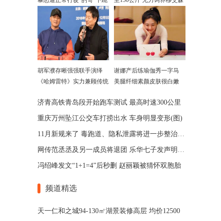
暴怒逼正常行驶"的哥"下跪
至150公斤 无力饲养移交森
警
胡军濮存晰强强联手演绎
谢娜产后练瑜伽秀一字马
《哈姆雷特》实力兼顾传统
美腿纤细素颜皮肤很白嫩
和当代
济青高铁青岛段开始跑车测试 最高时速300公里
重庆万州坠江公交车打捞出水 车身明显变形(图)
11月新规来了 毒跑道、隐私泄露将进一步整治(图)
网传范丞丞及另一成员将退团 乐华七子发声明辟谣
冯绍峰发文“1+1=4”后秒删 赵丽颖被猜怀双胞胎
频道精选
天一仁和之城94-130㎡湖景装修高层 均价12500