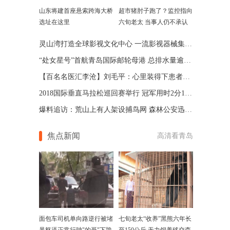
山东将建首座悬索跨海大桥
超市猪肘子跑了？监控指向
选址在这里
六旬老太 当事人仍不承认
灵山湾打造全球影视文化中心 一流影视器械集体亮相
“处女星号”首航青岛国际邮轮母港 总排水量逾7.5万吨
【百名名医汇李沧】刘毛平：心里装得下患者才是大医生
2018国际垂直马拉松巡回赛举行 冠军用时2分15秒
爆料追访：荒山上有人架设捕鸟网 森林公安迅速出击拆除
焦点新闻
高清看青岛
面包车司机单向路逆行被堵
七旬老太“收养”黑熊六年长