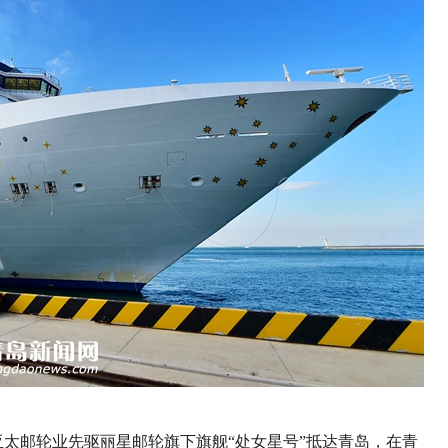
亚太邮轮业先驱丽星邮轮旗下旗舰“处女星号”抵达青岛，在青