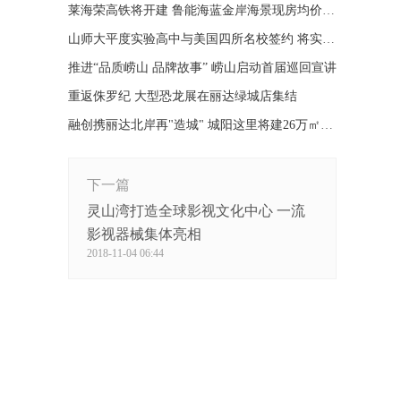
莱海荣高铁将开建 鲁能海蓝金岸海景现房均价7500
山师大平度实验高中与美国四所名校签约 将实现师资共享
推进“品质崂山 品牌故事” 崂山启动首届巡回宣讲
重返侏罗纪 大型恐龙展在丽达绿城店集结
融创携丽达北岸再"造城" 城阳这里将建26万㎡大型社区
下一篇
灵山湾打造全球影视文化中心 一流
影视器械集体亮相
2018-11-04 06:44