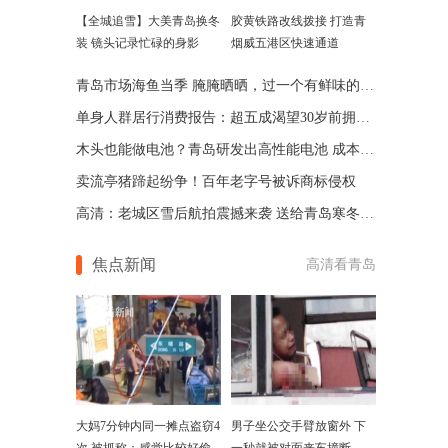
【全城追雪】大美青岛换冬
胶黄铁路改线拨接 打造青
装 镜头记录忙碌的身影
烟威五港区快速通道
青岛市场海鱼当季 腌腌晒晒，过一个有鲜味的冬天
单身人群居行消费报告：超五成渴望30岁前拥有首套房
木头也能做电池？青岛研发出高性能电池 成本还低
卖流亭猪蹄起纷争！百年老字号被诉商标侵权
高清：老城区雪后航拍震撼来袭 送给青岛寒冬的礼物
焦点新闻
高清看青岛
大妈7分钟内同一摊点盗窃4
男子坐公交手臂放窗外 下