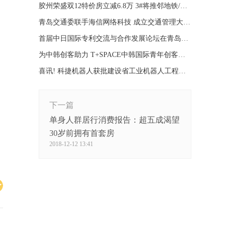
胶州荣盛双12特价房立减6.8万 3#将推邻地铁/青大
青岛交通委联手海信网络科技 成立交通管理大数据实验室
首届中日国际专利交流与合作发展论坛在青岛隆重举行
为中韩创客助力 T+SPACE中韩国际青年创客中心启动
喜讯! 科捷机器人获批建设省工业机器人工程技研中心
下一篇
单身人群居行消费报告：超五成渴望
30岁前拥有首套房
2018-12-12 13:41