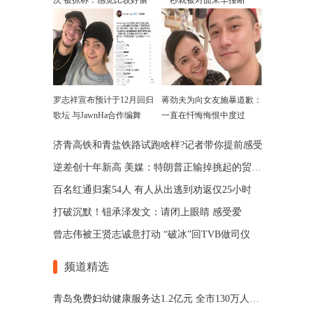
次 被抓称：感觉比较好偷
一秒就被对面来车撞断
罗志祥宣布预计于12月回归
蒋劲夫为向女友施暴道歉：
歌坛 与JawnHa合作编舞
一直在忏悔悔恨中度过
济青高铁和青盐铁路试跑啥样?记者带你提前感受
逆差创十年新高 美媒：特朗普正输掉挑起的贸易战
百名红通归案54人 有人从出逃到劝返仅25小时
打破沉默！钮承泽发文：请闭上眼睛 感受爱
曾志伟被王贤志诚意打动 “破冰”回TVB做司仪
频道精选
青岛免费妇幼健康服务达1.2亿元 全市130万人获益