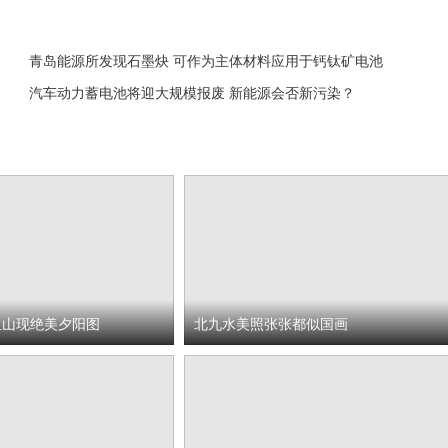
青岛能源所发现石墨炔 可作为主体材料应用于钙钛矿电池
汽车动力蓄电池将迎大规模报废 新能源会否新污染？
鱼山现绝美夕阳图
北九水美照张张都似国画