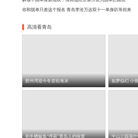
你和脱单只差这个报名 青岛李沧万达双十一单身趴等你来
高清看青岛
胶州湾迎今冬首轮海冰
如梦似幻 小
初冬晒鲅鱼“俘获”青岛人的味蕾
中山公园落叶