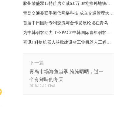
胶州荣盛双12特价房立减6.8万 3#将推邻地铁/青大
青岛交通委联手海信网络科技 成立交通管理大数据实验室
首届中日国际专利交流与合作发展论坛在青岛隆重举行
为中韩创客助力 T+SPACE中韩国际青年创客中心启动
喜讯! 科捷机器人获批建设省工业机器人工程技研中心
下一篇
青岛市场海鱼当季 腌腌晒晒，过一
个有鲜味的冬天
2018-12-12 13:41