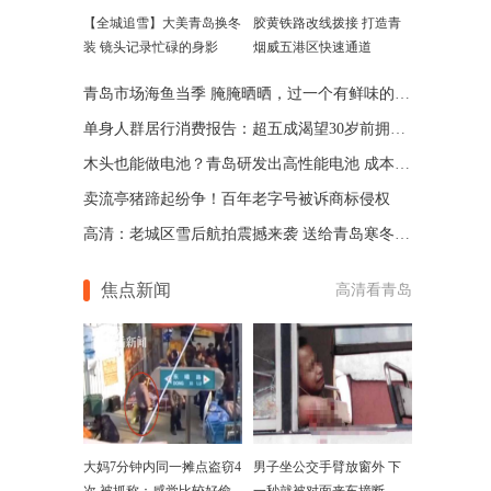
【全城追雪】大美青岛换冬
胶黄铁路改线拨接 打造青
装 镜头记录忙碌的身影
烟威五港区快速通道
青岛市场海鱼当季 腌腌晒晒，过一个有鲜味的冬天
单身人群居行消费报告：超五成渴望30岁前拥有首套房
木头也能做电池？青岛研发出高性能电池 成本还低
卖流亭猪蹄起纷争！百年老字号被诉商标侵权
高清：老城区雪后航拍震撼来袭 送给青岛寒冬的礼物
焦点新闻
高清看青岛
大妈7分钟内同一摊点盗窃4
男子坐公交手臂放窗外 下