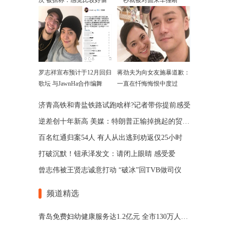
次 被抓称：感觉比较好偷
一秒就被对面来车撞断
罗志祥宣布预计于12月回归
蒋劲夫为向女友施暴道歉：
歌坛 与JawnHa合作编舞
一直在忏悔悔恨中度过
济青高铁和青盐铁路试跑啥样?记者带你提前感受
逆差创十年新高 美媒：特朗普正输掉挑起的贸易战
百名红通归案54人 有人从出逃到劝返仅25小时
打破沉默！钮承泽发文：请闭上眼睛 感受爱
曾志伟被王贤志诚意打动 “破冰”回TVB做司仪
频道精选
青岛免费妇幼健康服务达1.2亿元 全市130万人获益