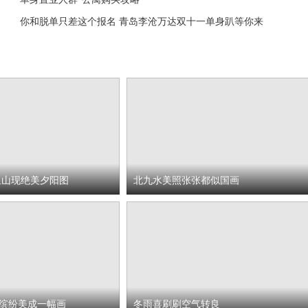
你和脱单只差这个报名 青岛李沧万达双十一单身趴等你来
鱼山现绝美夕阳图
北九水美照张张都似国画
缤纷美成一幅画
冬雨喜刷刷空气转良