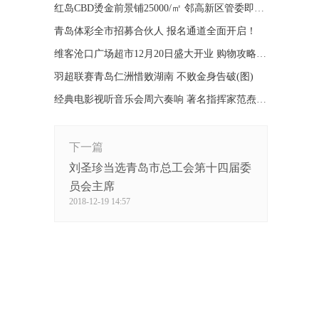
红岛CBD烫金前景铺25000/㎡ 邻高新区管委即买即用
青岛体彩全市招募合伙人 报名通道全面开启！
维客沧口广场超市12月20日盛大开业 购物攻略请查收
羽超联赛青岛仁洲惜败湖南 不败金身告破(图)
经典电影视听音乐会周六奏响 著名指挥家范焘执棒
下一篇
刘圣珍当选青岛市总工会第十四届委
员会主席
2018-12-19 14:57