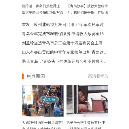
新跨越：青岛日报社乔迁
【青岛故事】搜救犬教练李
给太平路33号拍组怀旧写真
子：我的狗像手指一样听话
首发：胶州北站12月26日启用 34个车次列车时刻表出炉
青岛今年完成7986套保障房 申请收入放宽至1810元
刘圣珍当选青岛市总工会第十四届委员会主席
山东有突出贡献的中青年专家榜单出炉 青岛这些人上榜
遇见青岛 记者镜头下的改革开放40年图片展今天正式开展
焦点新闻
高清看青岛
大妈7分钟内同一摊点盗窃4
男子坐公交手臂放窗外 下