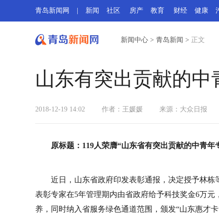
青岛新闻网
|
新闻
社区
房产
教育
财经
健康
新闻中心
>
青岛新闻
>
正文
山东有突出贡献的中
2018-12-19 14:02
作者：王媛媛
来源：大众日报
原标题：119人荣膺“山东省有突出贡献的中青年
近日，山东省政府印发表彰通报，决定授予林栋等
表彰专家在5年管理期内由省政府给予科技奖金6万元
养，同时纳入省服务绿色通道范围，颁发“山东惠才卡