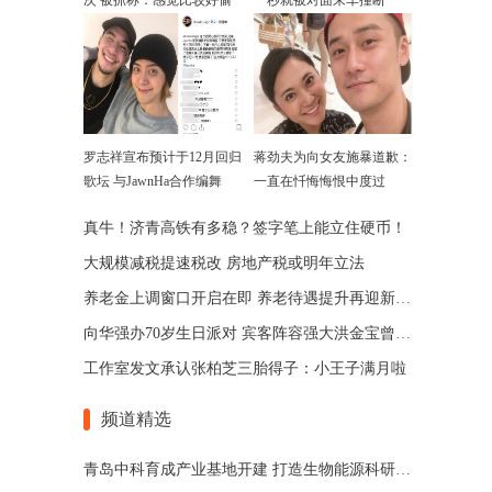
次 被抓称：感觉比较好偷
一秒就被对面来车撞断
罗志祥宣布预计于12月回归
蒋劲夫为向女友施暴道歉：
歌坛 与JawnHa合作编舞
一直在忏悔悔恨中度过
真牛！济青高铁有多稳？签字笔上能立住硬币！
大规模减税提速税改 房地产税或明年立法
养老金上调窗口开启在即 养老待遇提升再迎新突破
向华强办70岁生日派对 宾客阵容强大洪金宝曾志伟等出席
工作室发文承认张柏芝三胎得子：小王子满月啦
频道精选
青岛中科育成产业基地开建 打造生物能源科研转化平台