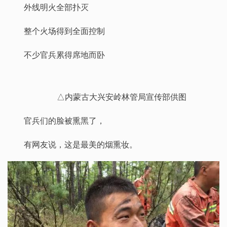
外线明火全部扑灭
整个火场得到全面控制
不少官兵累得席地而卧
△内蒙古大兴安岭林管局宣传部供图
官兵们的脸被熏黑了，
有网友说，这是最美的烟熏妆。