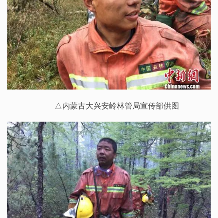
△内蒙古大兴安岭林管局宣传部供图