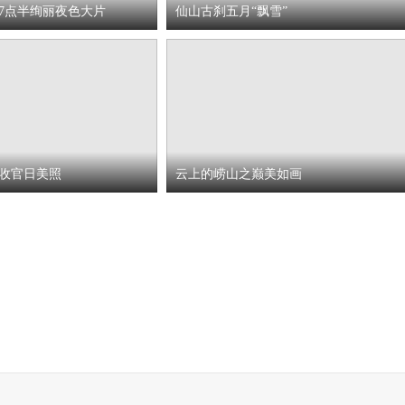
7点半绚丽夜色大片
仙山古刹五月“飘雪”
展收官日美照
云上的崂山之巅美如画