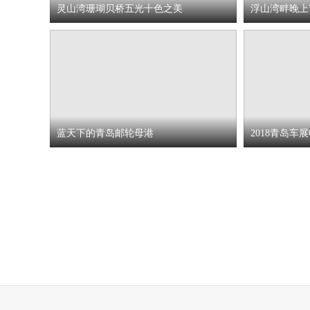
灵山湾珊瑚贝桥五光十色之美
浮山湾畔晚上
蓝天下的青岛邮轮母港
2018青岛车