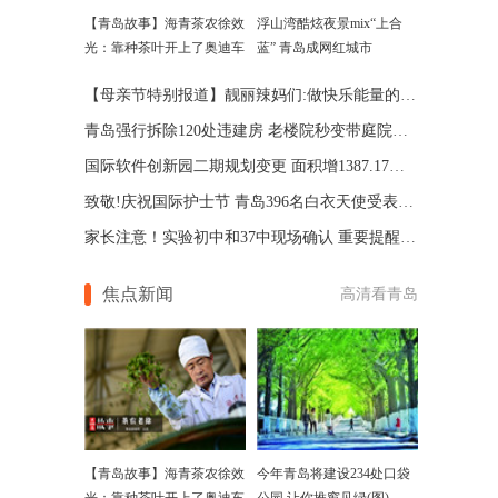
【青岛故事】海青茶农徐效
浮山湾酷炫夜景mix“上合
光：靠种茶叶开上了奥迪车
蓝” 青岛成网红城市
【母亲节特别报道】靓丽辣妈们:做快乐能量的传递者
青岛强行拆除120处违建房 老楼院秒变带庭院别墅区
国际软件创新园二期规划变更 面积增1387.17平方米
致敬!庆祝国际护士节 青岛396名白衣天使受表彰(图)
家长注意！实验初中和37中现场确认 重要提醒别错过
焦点新闻
高清看青岛
【青岛故事】海青茶农徐效
今年青岛将建设234处口袋