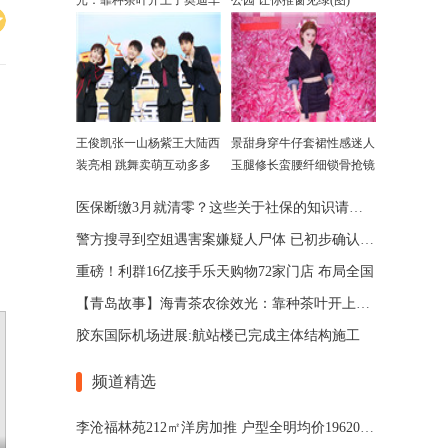
光：靠种茶叶开上了奥迪车
公园 让你推窗见绿(图)
王俊凯张一山杨紫王大陆西
景甜身穿牛仔套裙性感迷人
装亮相 跳舞卖萌互动多多
玉腿修长蛮腰纤细锁骨抢镜
医保断缴3月就清零？这些关于社保的知识请记牢！
警方搜寻到空姐遇害案嫌疑人尸体 已初步确认其身份
重磅！利群16亿接手乐天购物72家门店 布局全国
【青岛故事】海青茶农徐效光：靠种茶叶开上了奥迪车
胶东国际机场进展:航站楼已完成主体结构施工
频道精选
李沧福林苑212㎡洋房加推 户型全明均价19620元/㎡