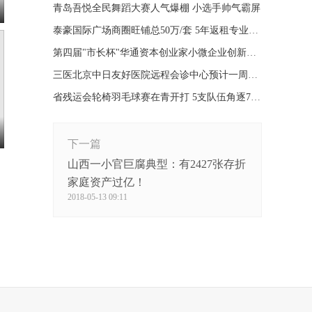
青岛吾悦全民舞蹈大赛人气爆棚 小选手帅气霸屏
泰豪国际广场商圈旺铺总50万/套 5年返租专业运营
第四届"市长杯"华通资本创业家小微企业创新大赛开幕
三医北京中日友好医院远程会诊中心预计一周内启用
省残运会轮椅羽毛球赛在青开打 5支队伍角逐7枚金牌
下一篇
山西一小官巨腐典型：有2427张存折
家庭资产过亿！
2018-05-13 09:11