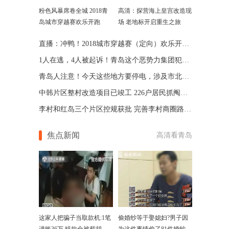
粉色风暴席卷全城 2018青
高清：探营海上皇宫改造现
岛城市穿越赛欢乐开跑
场 老地标开启重生之旅
直播：冲鸭！2018城市穿越赛（定向）欢乐开跑 嗨翻青岛
1人在逃，4人被起诉！青岛这个恶势力集团犯罪案开庭
青岛人注意！今天这些地方要停电，涉及市北、胶州等
中韩片区整村改造项目已竣工 226户居民抓阄回迁
李村和红岛三个片区控规获批 完善李村商圈路网体系
焦点新闻
高清看青岛
这家人把骗子当取款机:1笔
偷婚纱等于娶媳妇?男子因