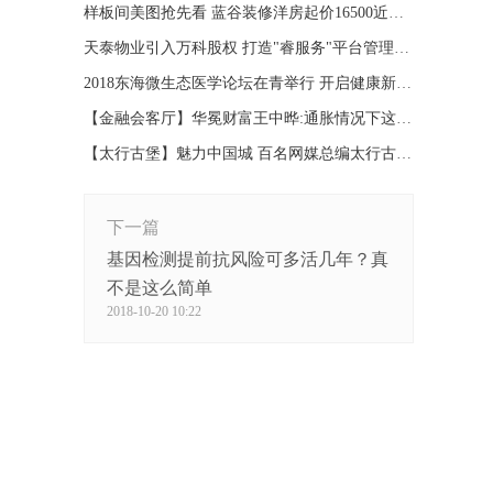
样板间美图抢先看 蓝谷装修洋房起价16500近地铁
天泰物业引入万科股权 打造"睿服务"平台管理系统
2018东海微生态医学论坛在青举行 开启健康新时代
【金融会客厅】华冕财富王中晔:通胀情况下这样理财
【太行古堡】魅力中国城 百名网媒总编太行古堡行
下一篇
基因检测提前抗风险可多活几年？真
不是这么简单
2018-10-20 10:22