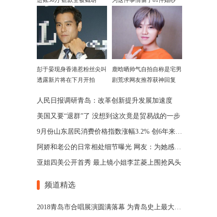
进账36万 赃款全被截胡
为这件事情偷了81件婚纱
彭于晏现身香港惹粉丝尖叫
鹿晗晒帅气自拍自称是宅男
透露新片将在下月开拍
剧荒求网友推荐获神回复
人民日报调研青岛：改革创新提升发展加速度
美国又要“退群”了 没想到这次竟是贸易战的一步
9月份山东居民消费价格指数涨幅3.2% 创6年来新高
阿娇和老公的日常相处细节曝光 网友：为她感到担心
亚姐四美公开首秀 最上镜小姐李芷菱上围抢风头
频道精选
2018青岛市合唱展演圆满落幕 为青岛史上最大规模