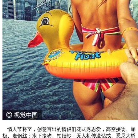
情人节将至，创意百出的情侣们花式秀恩爱，高空接吻、蹦
极、走钢丝；水下接吻、拍婚纱；无人机传送钻戒、悉尼大桥