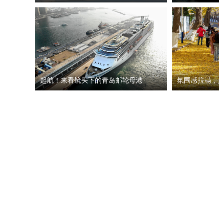
起航！来看镜头下的青岛邮轮母港
氛围感拉满，