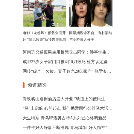
电影《龙卷风》预售全面开
因婚姻观念不合！有村架纯
启 “暴风预警”新预告展现自
与高桥海人分手
然威力
河南巩义通报男生用板凳攻击同学：涉事学生已被劝退
成都27岁女子家门口被刺10刀致死 检方认定嫌犯患精神分裂
网传“破产、欠债、妻子败光20亿家产” 张学友回应了
频道精选
青铁崂山逸衡酒店盛大开业 “轨道上的便民生活圈”渐行渐近
“马”上启航 心的起点 我们携爱同行公益马术活动 在青岛博洋马术俱乐部举办
天生特别 青岛啤酒奥古特A系列匠心格调新品“特别”登场
一件件好人好事不断涌现 青岛城阳"好人精神"擦亮城市文明底色