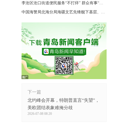
李沧区沧口街道便民服务“不打烊” 群众有事“随时办”
中国海警局北海分局海疆文艺先锋舰下基层、进码头、上海岛巡演
下一篇
北约峰会开幕，特朗普直言“失望”，
美欧团结表象难掩分歧
2026-07-08 08:20