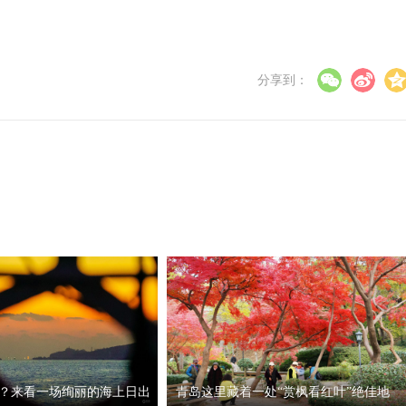
分享到：
？来看一场绚丽的海上日出
青岛这里藏着一处“赏枫看红叶”绝佳地