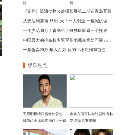
馆
妈
《宠你》流浪动物公益摄影展第二期在青岛开幕
从想法到落地 只用1天！一人创业 一座城的诚意 青岛让“一人公司”跑出加速度
一年少花30万！青岛给了孤独症家庭一个托底的答案
中国最大的拉布拉多繁育基地藏在青岛即墨 占地75亩年入七位数
一条鱼卖20万 年入百万 从90平小店到30亩渔场 青岛“锦鲤大王”带动乡邻增收
娱乐热点
王阳明拒绝和粉丝比爱心
金晨方面否认与张昊唯有私
说自己不比娘炮动作引争议
交 澄清男友传闻