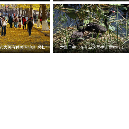
八大关有种美叫“落叶缓扫”
一对黑天鹅，在青岛这里生儿育女啦！