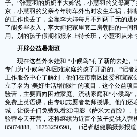
子。”张慧羽的奶奶李大婶说，小慧羽的父母离了
京，小慧羽的父亲今年骑车外出时发生车祸，摔
的工作也丢了，全靠李大婶每月不到两千元的退
了能多些收入，李大婶把家里套二房朝阳的一间
用。别的孩子假期都报名上特长班，小慧羽从来“
开辟公益暑期班
现在这些外来娃和 “小候鸟”有了新的去处。
专门为‘小候鸟’和困难家庭的孩子开辟的。”记者
工作服务中心了解到，他们在市南区团委和宜家
立了名为“美好生活增能站”的项目，这个公益项
验营，主要面向困难家庭、流动家庭和“小候鸟”
免费上英语课，由专职志愿者老师授课。他们还
城，让孩子们免费观看3D电影《萨米大冒险》。
验营今天开营，还将继续为近百个孩子提供入营
85874888、18753250598。（记者赵健鹏摄影报