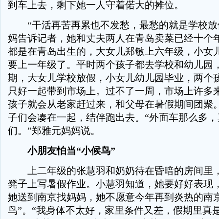
到车上去，剩下她一人守着偌大的摊位。
“干活再苦再累也不发愁，最愁的就是学校放
妈告诉记者，她和丈夫两人在青岛卖菜已经十个
都是在青岛出生的，大女儿郑敏上六年级，小女
要上一年级了。平时两个孩子都去学校和幼儿园
期，大女儿学校放假，小女儿幼儿园毕业，两个
只好一起带到市场上。过不了一周，市场上许多
孩子就会从老家赶过来，和父母在暑假期间团聚
子们会凑在一起，结伴跑出去。“外面车那么多，
们。”郑雅元妈妈说。
小朋友怕当“小候鸟”
上二年级的张慧羽和奶奶待在昏暗的房间里，
凳子上写暑假作业。小慧羽知道，她要好好表现
她送到南京找妈妈，她不愿意今年再到炎热的南京
鸟”。“我身体不太好，家里条件又差，假期里真