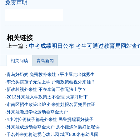
免责声明
-
-
相关链接
上一篇：
中考成绩明日公布 考生可通过教育局网站查
相关阅读
青岛新闻
·
青岛好奶奶:免费教外来娃 7平小屋走出优秀生
·
李沧买房孩子无法上学 户籍政策歧视外来娃？
·
新政歧视外来娃 不在李沧工作无法上学？
·
2013外来娃入学政策太不合理 大家呼吁下
·
市南区招生政策出炉 外来娃娃报名要凭居住证
·
外来娃渐成学校运动会夺金大户
·
4小时捡俩孩子都是外来娃 民警提醒看好孩子
·
外来娃成运动会夺金大户 从小锻炼体质好是秘诀
·
千名外来娃将进爱心幼儿园 城区500米有幼儿园