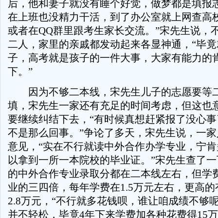
后，他和妻子就没有睡个好觉，做梦都是填报志
在上班也没精力干活，到了办公室就上网查高
或者在QQ群里跟考生家长交流。”宋先生说，
二人，家里的亲戚都发动起来各显神通，“毕竟
子，高考就是孩子的一件大事，大家有能力的
下。”
因为不够二本线，宋先生儿子的志愿要等二
填，宋先生一家还有充足的时间考虑，但这也
要继续纠结下去，“有时候真想赶紧报了没心事
不是那么回事。”争论了多天，宋先生说，一家
意见，“实在不行就读中外合作办学专业，宁肯
以拿到一所一本院校的毕业证。”宋先生查了一
的中外合作专业录取分都在二本线左右，但学
业的三四倍，每年学费在1.5万元左右，更高的有
2.8万元，“不行就多花钱呗，谁让咱成绩不够
并不轻松，毕竟4年下来学费加各种花费得15