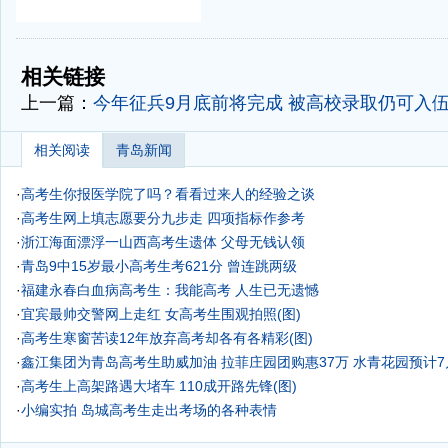
-
-
相关链接
上一篇：
今年征兵9月底前将完成 被高校录取仍可入
相关阅读
青岛新闻
·
高考生你报医学院了吗？看看过来人的经验之谈
·
高考生网上填志愿要分九步走
四项指标作参考
·
浙江海面漂浮一山西高考生遗体 父母无钱认领
·
青岛9中15岁最小高考生考621分 曾连跳两级
·
福建永春白血病高考生：我能高考 人生已无遗憾
·
宜宾最帅交警网上走红 女高考生围观拍照(图)
·
高考生寒窗苦读12年放弃高考却各有各精彩(图)
·
鑫江集团为青岛高考生助威加油 拉菲庄园团购惠37万 水青花园预计
·
高考生上高架路遇大堵车 110成开路先锋(图)
·
小编实拍 岛城高考生走出考场的各种表情
·
青岛高考生带手机五门全判0分 不能穿带字衣服