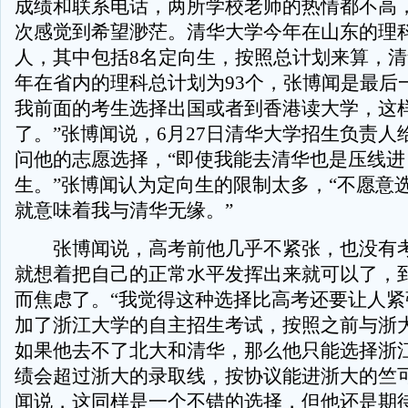
成绩和联系电话，两所学校老师的热情都不高
次感觉到希望渺茫。清华大学今年在山东的理科
人，其中包括8名定向生，按照总计划来算，
年在省内的理科总计划为93个，张博闻是最后
我前面的考生选择出国或者到香港读大学，这
了。”张博闻说，6月27日清华大学招生负责人
问他的志愿选择，“即使我能去清华也是压线进
生。”张博闻认为定向生的限制太多，“不愿意
就意味着我与清华无缘。”
张博闻说，高考前他几乎不紧张，也没有考
就想着把自己的正常水平发挥出来就可以了，
而焦虑了。“我觉得这种选择比高考还要让人紧
加了浙江大学的自主招生考试，按照之前与浙
如果他去不了北大和清华，那么他只能选择浙江
绩会超过浙大的录取线，按协议能进浙大的竺可
闻说，这同样是一个不错的选择，但他还是期