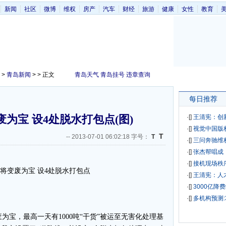
新闻
社区
微博
维权
房产
汽车
财经
旅游
健康
女性
教育
>
青岛新闻
> > 正文
青岛天气
青岛挂号
违章查询
每日推荐
为宝 设4处脱水打包点(图)
·[
]
王清宪：创
·[
]
视觉中国版
T
--
2013-07-01 06:02:18 字号：
T
·[
]
三问奔驰维
·[
]
张杰帮唱成
·[
]
接机现场秩
·[
]
王清宪：人
·[
]
3000亿降
·[
]
多机构预测:
宝，最高一天有1000吨“干货”被运至无害化处理基