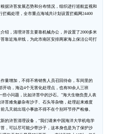
根据浒苔发展态势和分布情况，组织进行巡航监视和
拦截处理，全市重点海域共计划设置拦截网24400
。
绍，清理浒苔主要靠机械办公，并设置了2000多米
浒苔靠近海岸线，为此市南区安排两家海上保洁公司打
作量增加，不得不将销售人员召回待命，车间里的
部开动，海边4个无害化处理点，也有80余人三班
一些小问题，比如浒苔中的沙石。”海大生物负责人表
的浒苔难免掺杂有沙子、石头等杂物，处理起来难度
，前几天就出现小事故不得不在个别环节停产检修。
的浒苔清理设备，“我们请来中国海洋大学机电学
浒苔，可以尽可能少带沙子，这本身也是为了保护沙