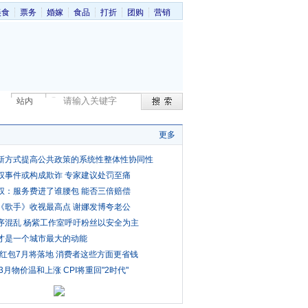
美食
票务
婚嫁
食品
打折
团购
营销
站内
更多
新方式提高公共政策的系统性整体性协同性
权事件或构成欺诈 专家建议处罚至痛
权：服务费进了谁腰包 能否三倍赔偿
《歌手》收视最高点 谢娜发博夸老公
序混乱 杨紫工作室呼吁粉丝以安全为主
才是一个城市最大的动能
费红包7月将落地 消费者这些方面更省钱
3月物价温和上涨 CPI将重回"2时代"