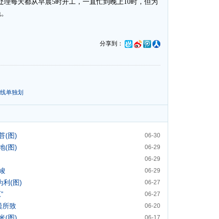
处理每天都从早晨5时开工，一直忙到晚上10时，但为
晚。
分享到：
本线单独划
(图)
06-30
(图)
06-29
06-29
峻
06-29
利(图)
06-27
”
06-27
粪所致
06-20
(图)
06-17