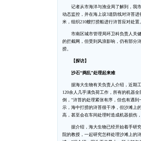
记者从市海洋与渔业局了解到，我市
动态监控，并在海上设3道防线对浒苔进行
米，组织210艘打捞船进行浒苔应对处置
市南区城市管理局环卫科负责人关健介
的拦截网，但受到风浪影响，仍有部分
捞。
【探访】
沙石“捣乱”处理起来难
据海大生物有关负责人介绍，近期工
120余人几乎满负荷工作，所有的机器全
倒，“浒苔的处理紧张有序，但也有遇到
示，海中打捞的浒苔很干净，但沙滩上
高，甚至会在车间处理时造成机器损伤
据介绍，海大生物已经开始着手研究新
院的教授，一起研究怎样处理沙滩上的