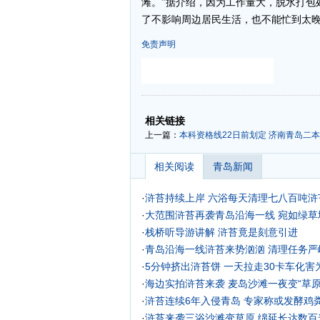
滩。”据介绍，因为工作量大，脱水打包
了不影响周边居民生活，也不能忙到太
免责声明
-
-
相关链接
上一篇：
本科资格线22日前划定 济南青岛二
相关阅读
青岛新闻
·
浒苔持续上岸 六浴每天清理七八百吨浒苔
·
大范围浒苔再袭青岛沿海一线 宛如绿草地
·
栈桥听导游讲解 浒苔竟是刻意引进
·
青岛沿海一线浒苔来势汹汹 清理任务严
·
5分钟挤出浒苔饼 一天拉走30卡车化害为
·
海边实拍浒苔来袭 麦岛沙滩一夜变“草原
·
浒苔连续6年入侵青岛 专家称或发酵鸡
·
浒苔来袭三浴沙滩变草原 绵延长达数百米