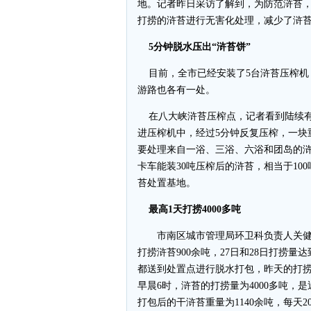
地。记者昨日采访了解到，为防范浒苔，
打捞的浒苔进行无害化处理，减少了浒
5分钟脱水压出“浒苔饼”
目前，全市已经安装了5台浒苔压榨机
游路也各有一处。
在八大峡浒苔压榨点，记者看到陆续有
进压榨机中，经过5分钟反复压榨，一块重
要处理来自一浴、三浴、六浴和团岛的浒苔
卡车能装30吨压榨后的浒苔，相当于1
苔处置基地。
最高1天打捞4000多吨
市南区城市管理局环卫科负责人关健告
打捞浒苔900余吨，27日和28日打捞量
都送到处置点进行脱水打包，昨天的打捞量
早晨6时，浒苔的打捞量为4000多吨，是
打包后的干浒苔重量为1140余吨，每天