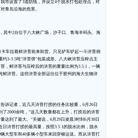
我市设置了3道防线，并设立4个脱水打包处理点，对
苔对青岛沿海的危害。
，其中2台位于八大峡广场，沙子口、鲁海丰码头、海
卡车拉着鲜浒苔前来卸货。只见铲车铲起一斗浒苔倒
约3-3.5吨“浒苔饼”包装成形。八大峡浒苔压榨点主
，鲜浒苔与压榨后的浒苔的重量比例为3.5:1，一辆
00吨鲜浒苔。这些浒苔全部运往位于胶州的海大生物浒
诉记者，近几天浒苔打捞的任务比较重，6月26日
达到了2000余吨，“这几天数量都在上升，打捞后的浒苔
达到了最大。”关健说，6月29日凌晨3时到6月30日
近日浒苔打捞的最高量，按照3.5:1的脱水比例，脱水
20辆大型车和40多辆小型车来回穿梭运送。而从浒苔打