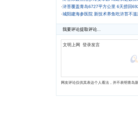
·
浒苔覆盖青岛6727平方公里 6天捞回69
·
城阳建海参医院 新技术养鱼吃浒苔不滥
·
我要评论
提取评论...
网友评论仅供其表达个人看法，并不表明青岛