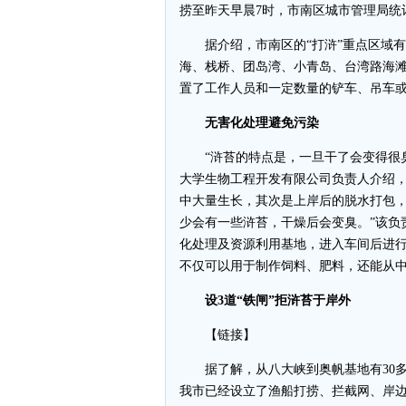
捞至昨天早晨7时，市南区城市管理局统
据介绍，市南区的“打浒”重点区域有
海、栈桥、团岛湾、小青岛、台湾路海
置了工作人员和一定数量的铲车、吊车
无害化处理避免污染
“浒苔的特点是，一旦干了会变得很臭
大学生物工程开发有限公司负责人介绍
中大量生长，其次是上岸后的脱水打包，
少会有一些浒苔，干燥后会变臭。”该负
化处理及资源利用基地，进入车间后进
不仅可以用于制作饲料、肥料，还能从
设3道“铁闸”拒浒苔于岸外
【链接】
据了解，从八大峡到奥帆基地有30多
我市已经设立了渔船打捞、拦截网、岸边