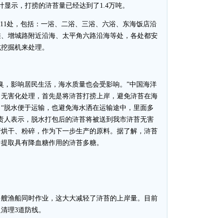
计显示，打捞的浒苔量已经达到了1.4万吨。
11处，包括：一浴、二浴、三浴、六浴、东海饭店沿
滩、增城路附近沿海、太平角六路沿海等处，各处都安
或挖掘机来处理。
，影响居民生活，海水质量也会受影响。”中国海洋
，无害化处理，首先是将浒苔打捞上岸，避免浒苔在海
“脱水便于运输，也避免海水洒在运输途中，里面多
责人表示，脱水打包后的浒苔将被送到我市浒苔无害
行烘干、粉碎，作为下一步生产的原料。据了解，浒苔
中提取具有降血糖作用的浒苔多糖。
艘渔船同时作业，这大大减轻了浒苔的上岸量。目前
清理3道防线。