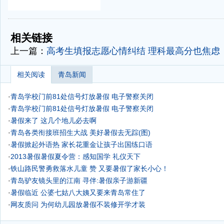
-
-
相关链接
上一篇：
高考生填报志愿心情纠结 理科最高分也焦虑
相关阅读
青岛新闻
·
青岛学校门前81处信号灯放暑假 电子警察关闭
·
青岛学校门前81处信号灯放暑假 电子警察关闭
·
暑假来了 这几个地儿必去啊
·
青岛各类衔接班招生大战 美好暑假去无踪(图)
·
暑假掀起外语热 家长花重金让孩子出国练口语
·
2013暑假暑假夏令营：感知国学 礼仪天下
·
铁山路民警勇救落水儿童 赞 又要暑假了家长小心！
·
青岛驴友镜头里的江南
寻伴:暑假亲子游新疆
·
暑假临近 公婆七姑八大姨又要来青岛常住了
·
网友质问 为何幼儿园放暑假不装修开学才装
·
67处校门口信号灯过完暑假今起开工 限速40(图)