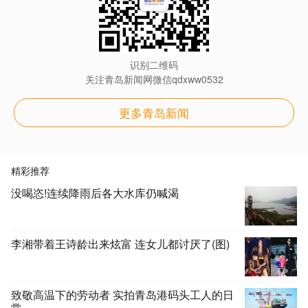
识别二维码
关注青岛新闻网微信qdxww0532
更多青岛新闻
精彩推荐
没喝恣!连续降雨后各大水库仍喊渴
李湘带着王诗龄出来炫富 连女儿都讨厌了(图)
致敬高温下的劳动者 实拍青岛港码头工人的日
常