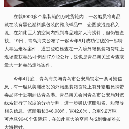
在载9000多个集装箱的万吨货轮内，一名船员将毒品
藏在装有黑色塑料膜包装的鞋底样品中，企图蒙混走私入
境。在如此巨大的空间内找到毒品难如大海捞针，但仍被查
获。19日，青岛海关公布了一起今年5月成功侦破的一起特
大毒品走私案件，通过登临检查在一入境外籍集装箱货轮上
现场查获毒品可卡因17.912公斤，这也是青岛海关迄今查获
最大一起毒品走私案件。
今年4月底，青岛海关与青岛市公安局锁定一条可疑信
息，有一艘从美洲出发的外籍集装箱货轮上有外籍船员携带
毒品将于近期到达青岛港。青岛海关会同青岛市公安局对该
线索进行了深度的分析研判，进一步确认该船船名、船籍等
相关信息。该船船长346.98米，宽42.8米，总重9.2万吨，
可承载9640个集装箱，在如此巨大的空间内找到毒品难如
大海捞针。