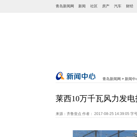
青岛新闻网
新闻
社区
房产
汽车
财经
青岛新闻网
>
新闻中
莱西10万千瓦风力发电
来源：齐鲁壹点
作者：
2017-08-25 14:39:05
字