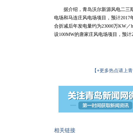
据介绍，青岛沃尔新源风电二三期
电场和马连庄风电场项目，预计2017
合折减后年发电量约为23000万KW
设100MW的唐家庄风电场项目，预计
【+更多热点请上青
相关链接