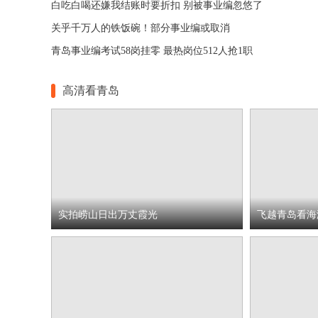
白吃白喝还嫌我结账时要折扣 别被事业编忽悠了
关乎千万人的铁饭碗！部分事业编或取消
青岛事业编考试58岗挂零 最热岗位512人抢1职
高清看青岛
实拍崂山日出万丈霞光
飞越青岛看海