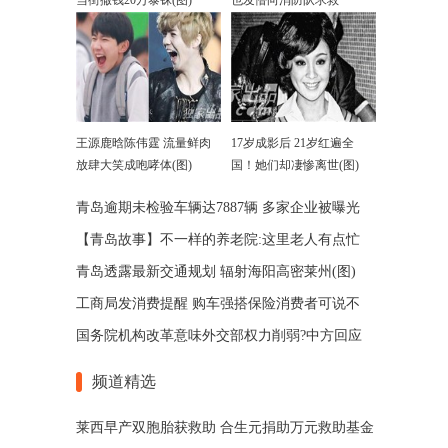
当街撒钱20万泰铢(图)
也发懵向消防队求救
王源鹿晗陈伟霆 流量鲜肉
17岁成影后 21岁红遍全
放肆大笑成咆哮体(图)
国！她们却凄惨离世(图)
青岛逾期未检验车辆达7887辆 多家企业被曝光
【青岛故事】不一样的养老院:这里老人有点忙
青岛透露最新交通规划 辐射海阳高密莱州(图)
工商局发消费提醒 购车强搭保险消费者可说不
国务院机构改革意味外交部权力削弱?中方回应
频道精选
莱西早产双胞胎获救助 合生元捐助万元救助基金