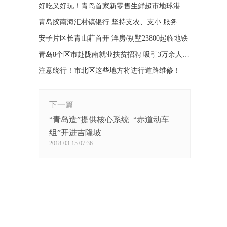
好吃又好玩！青岛首家新零售生鲜超市地球港火爆开业
青岛胶南海汇村镇银行:坚持支农、支小 服务实体经济
安子片区长青山莊首开 洋房/别墅23800起临地铁
青岛8个区市赴陇南就业扶贫招聘 吸引3万余人参加
注意绕行！市北区这些地方将进行道路维修！
下一篇
“青岛造”提供核心系统 “赤道动车
组”开进吉隆坡
2018-03-15 07:36