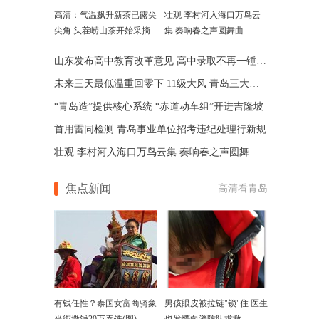
高清：气温飙升新茶已露尖
壮观 李村河入海口万鸟云
尖角 头茬崂山茶开始采摘
集 奏响春之声圆舞曲
山东发布高中教育改革意见 高中录取不再一锤定音
未来三天最低温重回零下 11级大风 青岛三大预警齐发
“青岛造”提供核心系统 “赤道动车组”开进吉隆坡
首用雷同检测 青岛事业单位招考违纪处理行新规
壮观 李村河入海口万鸟云集 奏响春之声圆舞曲(图)
焦点新闻
高清看青岛
有钱任性？泰国女富商骑象
男孩眼皮被拉链"锁"住 医生