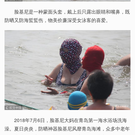
脸基尼是一种蒙面头套，戴上后只露出眼睛和嘴鼻，既
防晒又防海蜇蜇伤，物美价廉深受女泳客的喜爱。
2018年7月6日，脸基尼大妈在青岛第一海水浴场洗海
澡。夏日炎炎，防晒神器脸基尼风靡青岛海滩，众多中老年