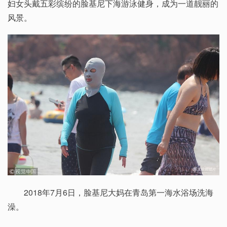
妇女头戴五彩缤纷的脸基尼下海游泳健身，成为一道靓丽的
风景。
2018年7月6日，脸基尼大妈在青岛第一海水浴场洗海
澡。