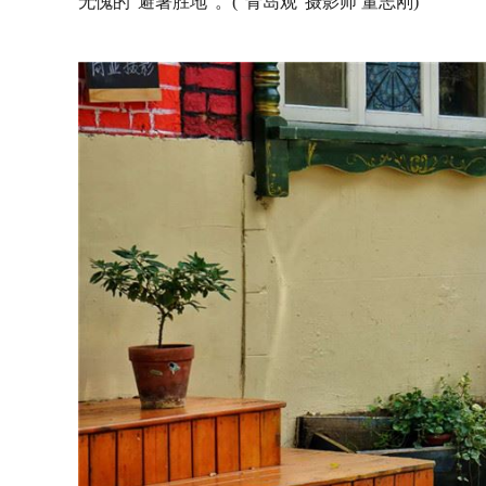
无愧的“避暑胜地”。(“青岛观”摄影师 董志刚)