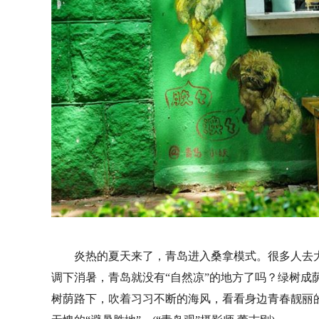
炎热的夏天来了，青岛进入桑拿模式。很多人去
调下消暑，青岛就没有“自然凉”的地方了吗？绿树成
树荫路下，吹着习习不断的海风，看看身边青春靓丽