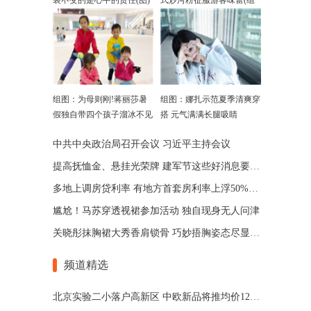
装不变的是心中的责任(图)
式炒河粉征服游客味蕾(组
图)
组图：为母则刚!蒋丽莎暑
组图：娜扎示范夏季清爽穿
假独自带四个孩子溜冰不见
搭 元气满满长腿吸睛
陈浩民
中共中央政治局召开会议 习近平主持会议
提高抚恤金、悬挂光荣牌 建军节这些好消息要知道！
多地上调房贷利率 有地方首套房利率上浮50%(图)
尴尬！马苏穿透视裙参加活动 独自现身无人问津
关晓彤抹胸裙大秀香肩锁骨 巧妙捂胸姿态尽显魅惑
频道精选
北京实验二小落户高新区 中欧新品将推均价12500