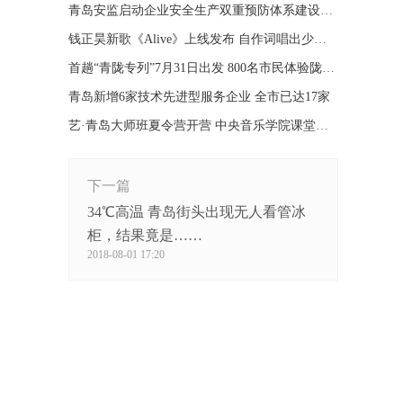
青岛安监启动企业安全生产双重预防体系建设点评工作
钱正昊新歌《Alive》上线发布 自作词唱出少年新态度
首趟“青陇专列”7月31日出发 800名市民体验陇上风光
青岛新增6家技术先进型服务企业 全市已达17家
艺·青岛大师班夏令营开营 中央音乐学院课堂搬到青岛
下一篇
34℃高温 青岛街头出现无人看管冰
柜，结果竟是……
2018-08-01 17:20