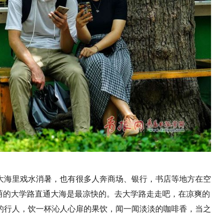
大海里戏水消暑，也有很多人奔商场、银行，书店等地方在空
荫的大学路直通大海是最凉快的。去大学路走走吧，在凉爽的
的行人，饮一杯沁人心扉的果饮，闻一闻淡淡的咖啡香，当之