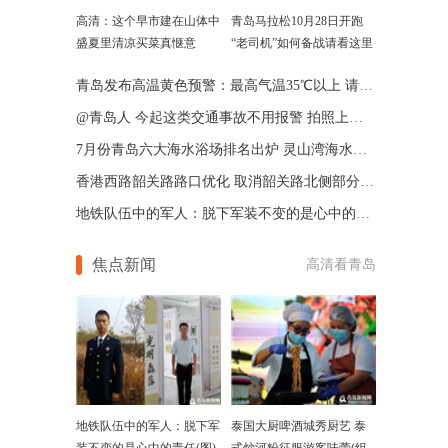
高清：这个早市建在山体中
青岛马拉松10月28日开跑
盛夏里清凉买菜真惬意
“老司机”如何备战请看这里
青岛发布高温黄色预警：最高气温35℃以上 请注意防范
@青岛人 今起这类交通事故不用报警 拍照上传后即可驶离
7月份青岛六大海水浴场排名出炉 灵山湾海水浴场第一
香港西路韶关路路口优化 取消韶关路北侧部分停车泊位
地铁队伍中的军人：脱下军装不变的是心中的责任(图)
焦点新闻
高清看青岛
地铁队伍中的军人：脱下军
泰国大厨啤酒城秀厨艺 泰