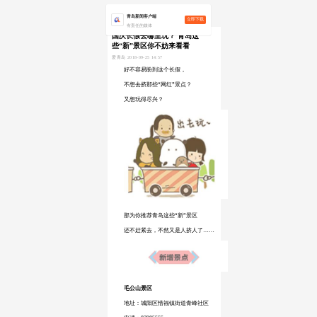
青岛新闻客户端
立即下载
有责任的媒体
国庆长假去哪里玩？ 青岛这
些“新”景区你不妨来看看
爱青岛 2018-09-25 14:57
好不容易盼到这个长假，
不想去挤那些“网红”景点？
又想玩得尽兴？
那为你推荐青岛这些“新”景区
还不赶紧去，不然又是人挤人了……
毛公山景区
地址：城阳区惜福镇街道青峰社区