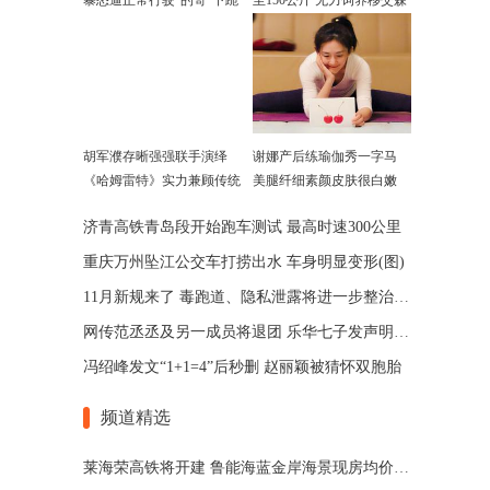
暴怒逼正常行驶"的哥"下跪
至150公斤 无力饲养移交森
警
胡军濮存晰强强联手演绎
谢娜产后练瑜伽秀一字马
《哈姆雷特》实力兼顾传统
美腿纤细素颜皮肤很白嫩
和当代
济青高铁青岛段开始跑车测试 最高时速300公里
重庆万州坠江公交车打捞出水 车身明显变形(图)
11月新规来了 毒跑道、隐私泄露将进一步整治(图)
网传范丞丞及另一成员将退团 乐华七子发声明辟谣
冯绍峰发文“1+1=4”后秒删 赵丽颖被猜怀双胞胎
频道精选
莱海荣高铁将开建 鲁能海蓝金岸海景现房均价7500