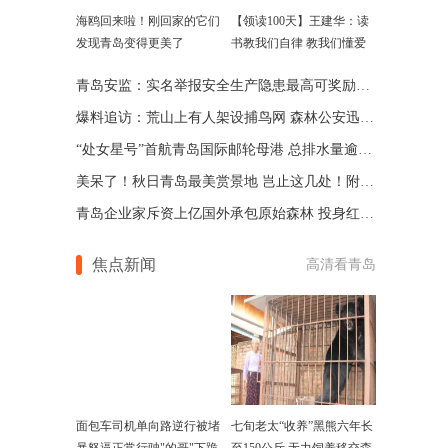
海鸥回来啦！刚回家的它们
【领读100天】王建华：读
发现青岛变得更美了
书教我们自律 教我们懂爱
青岛安监：实名举报安全生产隐患最高可奖励50万元
爆料追访：荒山上有人架设捕鸟网 森林公安迅速出击拆除
“处女星号”首航青岛国际邮轮母港 总排水量逾7.5万吨
美呆了！秋日青岛最美赏景地 岂止这几处！附路线
青岛企业家斥资上亿国外承包原始森林 投身红木家具领域
焦点新闻
高清看青岛
面包车司机单向路逆行被堵
七旬老太“收养”黑熊六年长