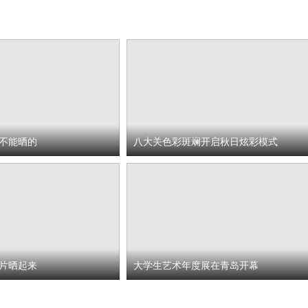
不能晒的
八大关色彩斑斓开启秋日炫彩模式
片晒起来
大学生艺术年度展在青岛开幕