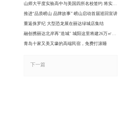
山师大平度实验高中与美国四所名校签约 将实现师资共享
推进“品质崂山 品牌故事” 崂山启动首届巡回宣讲
重返侏罗纪 大型恐龙展在丽达绿城店集结
融创携丽达北岸再"造城" 城阳这里将建26万㎡大型社区
青岛十家又美又壕的高端民宿，免费打滚睡
下一篇