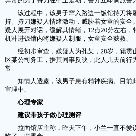
异常的男子持刀在街上走动，警方立即调派警
该过程中，该男子窜入路边一饭馆持刀将屋
持。持刀嫌疑人情绪激动，威胁着女童的安全
疑人展开对话，缓解其情绪，12点20分左右，
机冲进饭馆内将嫌疑人制服，女童安全获救。
经初步审查，嫌疑人为孔某，28岁，籍贯
区某公司务工，据其同事反映，此人几天前行
常。
知情人透露，该男子患有精神疾病。目前此
审理中。
心理专家
建议带孩子做心理测评
拉面馆店主称，昨天下午，小兰一直不爱说