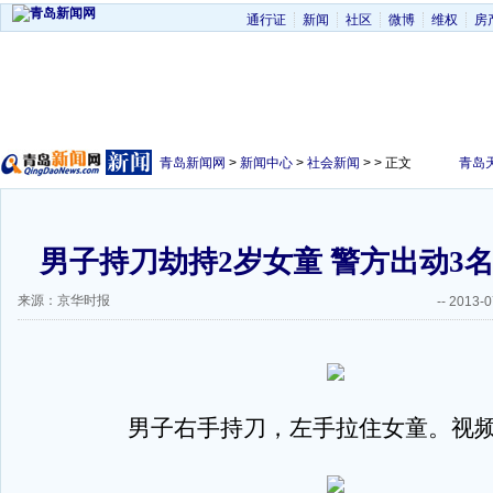
通行证
新闻
社区
微博
维权
房
青岛新闻网
>
新闻中心
>
社会新闻
> > 正文
青岛
男子持刀劫持2岁女童 警方出动3名
来源：京华时报
--
2013-0
男子右手持刀，左手拉住女童。视