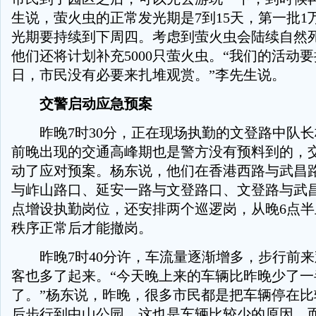
生说，萤火虫的正常发光期是7到15天，第一批1
光期要持续到下周四。考虑到萤火虫会陆续自然
他们还将计划补充5000只萤火虫。“我们的活动要
日，市民没有必要来扎堆观赏。”李先生说。
交警启动应急预案
昨晚7时30分，正在现场执勤的文登路中队长
前晚出现的交通高峰期也是警方没有预料到的，
动了应对预案。杨东说，他们在香港西路与武昌
与岞山路口、延安一路与文登路口、文登路与武
点增设执勤岗位，还安排两个巡逻岗，从晚6点
秩序正常后才能撤岗。
昨晚7时40分许，车流量逐渐增多，步行前来
客也多了起来。“今天晚上来的车辆比昨晚少了一
了。”杨东说，昨晚，很多市民都是把车辆停在比
后步行到中山公园，这也是车辆比较少的原因，