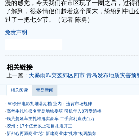
漫的感觉，今天我们在市区玩了一圈之后，过得很
了解到，很多情侣们趁着这个周末，纷纷到中山
过了一把七夕节。（记者 陈勇）
免责声明
-
-
相关链接
上一篇：
大暴雨昨突袭郊区四市 青岛发布地质灾害预
相关阅读
青岛新闻
·
50余部电影扎堆暑期档 业内：违背市场规律
·
高考生扎堆报名青岛地铁委培 司机年入8万受追捧
·
钱荒蔓延车主扎堆甩卖豪车 二手宾利直跌百万
·
胶州：17个亿元以上项目扎堆开工
·
新都心再添商业"芯" 新建商业体"扎堆"初现繁荣