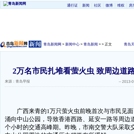
通行证
新闻
社区
微博
维权
房
青岛新闻网
>
新闻中心
>
青岛新闻
> > 正文
青岛
2万名市民扎堆看萤火虫 致周边道
来源：青岛早报
--
2013-0
广西来青的1万只萤火虫前晚首次与市民见面
涌向中山公园，导致香港西路、延安一路等周边
个小时的交通高峰期。昨晚，市南交警大队采取