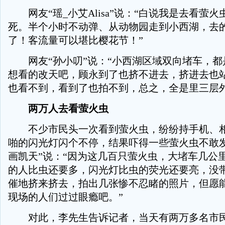
网友“瑶_小艾Alisa”说：“白说我是去看萤
死。半个小时不动弹、从动物园走到小西湖，去
了！客流量可以堪比樱花节！”
网友“孙小叨”说：“小西湖区域双向堵车，都
想看的改天吧，顾永到了也挤不进去，挤进去也
也看不到，看到了也拍不到，总之，全是里三层外
两万人去看萤火虫
不少市民头一次看到萤火虫，纷纷持手机、相
啪的闪光灯闪个不停，结果吓得一些萤火虫不敢发
画凯天”说：“因为这几百只萤火虫，大堵车几公
的人比虫还要多，闪光灯比虫的荧光还要亮，没
催地挤来挤去，拍出几张惨不忍睹的照片，但愿
现场的人们过过眼瘾吧。”
对此，李先生告诉记者，当天有两万多名市民