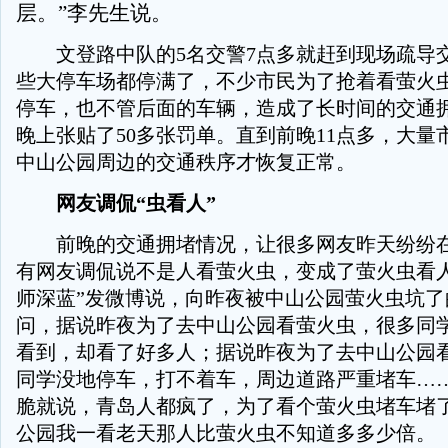
层。”李先生说。
文登路中队的5名交警7点多就赶到现场疏导交
些大停车场都停满了，不少市民为了抢着看萤火
停车，也不管后面的车辆，造成了长时间的交通拥
晚上张贴了50多张罚单。直到前晚11点多，大量
中山公园周边的交通秩序才恢复正常。
网友调侃“虫看人”
前晚的交通拥堵情况，让很多网友昨天纷纷在
有网友调侃说不是人看萤火虫，变成了萤火虫看人
师深蓝”发微博说，向昨夜被中山公园萤火虫坑了
问，据说昨夜为了去中山公园看萤火虫，很多同
看到，却看了好多人；据说昨夜为了去中山公园
同学没地停车，打不着车，周边道路严重堵车……
脆就说，青岛人都疯了，为了看个萤火虫堵车堵
公园我一看老天那人比萤火虫不知道多多少倍。