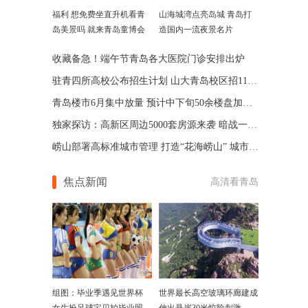
福利 想免费坐直升机看青
山海城湾点亮岛城 青岛打
岛美景吗 就来青岛童博会
造国内一流夜景名片
收藏备急！端午节青岛各大医院门诊安排出炉
驻青四所高校公布招生计划 山大青岛校区招1100人
青岛楼市6月集中放量 预计中下旬50余楼盘加推(图)
独家探访：高新区周边5000套房源来袭 暗战一触即发
崂山部署高标准城市管理 打造“花海崂山” 城市品牌
焦点新闻
高清看青岛
组图：毕业季遇见世界杯
世界最长高空玻璃环廊建成