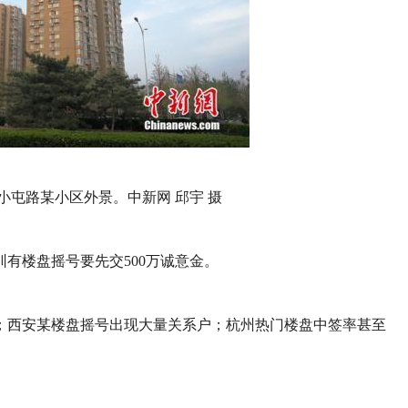
小屯路某小区外景。中新网 邱宇 摄
有楼盘摇号要先交500万诚意金。
子；西安某楼盘摇号出现大量关系户；杭州热门楼盘中签率甚至