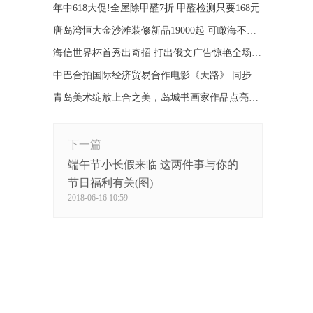
年中618大促!全屋除甲醛7折 甲醛检测只要168元
唐岛湾恒大金沙滩装修新品19000起 可瞰海不限购
海信世界杯首秀出奇招 打出俄文广告惊艳全场(图)
中巴合拍国际经济贸易合作电影《天路》 同步推电视剧
青岛美术绽放上合之美，岛城书画家作品点亮上合青岛峰会会场
下一篇
端午节小长假来临 这两件事与你的
节日福利有关(图)
2018-06-16 10:59