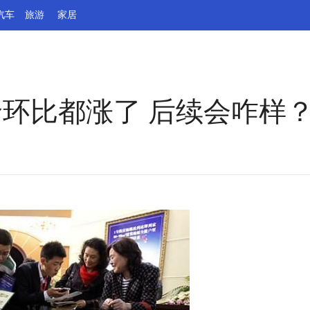
汽车
旅游
家居
价环比都涨了 后续会咋样