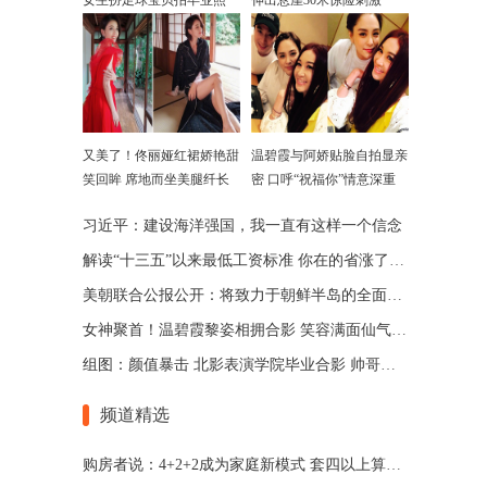
女生扮足球宝贝拍毕业照
伸出悬崖30米惊险刺激
又美了！佟丽娅红裙娇艳甜
温碧霞与阿娇贴脸自拍显亲
笑回眸 席地而坐美腿纤长
密 口呼“祝福你”情意深重
习近平：建设海洋强国，我一直有这样一个信念
解读“十三五”以来最低工资标准 你在的省涨了多少
美朝联合公报公开：将致力于朝鲜半岛的全面无核化
女神聚首！温碧霞黎姿相拥合影 笑容满面仙气十足
组图：颜值暴击 北影表演学院毕业合影 帅哥美女齐聚
频道精选
购房者说：4+2+2成为家庭新模式 套四以上算改善房