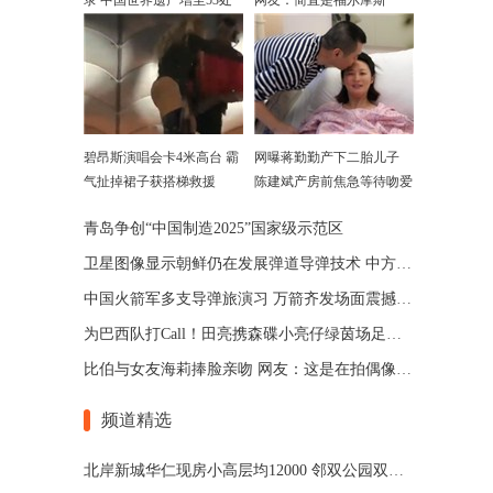
录 中国世界遗产增至53处
网友：简直是福尔摩斯
碧昂斯演唱会卡4米高台 霸
网曝蒋勤勤产下二胎儿子
气扯掉裙子获搭梯救援
陈建斌产房前焦急等待吻爱
妻
青岛争创“中国制造2025”国家级示范区
卫星图像显示朝鲜仍在发展弹道导弹技术 中方回应
中国火箭军多支导弹旅演习 万箭齐发场面震撼(图)
为巴西队打Call！田亮携森碟小亮仔绿茵场足球踢起来
比伯与女友海莉捧脸亲吻 网友：这是在拍偶像剧吗？
频道精选
北岸新城华仁现房小高层均12000 邻双公园双地铁