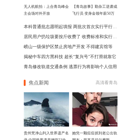
无人机航拍：上合青岛峰会
【青岛故事】勤杂工逆袭成
主会场对外开放
飞行员 变身金领年薪50万
本科普通批志愿明起填报 两批次首次实行平行志愿
居民用户扔垃圾要按斤收费了 收费标准和实行时间在此
崂山一级保护区禁止房地产开发 不得建宾馆等
揭秘中车四方黑科技 超长“复兴号”不打滑就靠它
青岛修改轨道交通条例 逃票行为将影响个人信用
焦点新闻
高清看青岛
贵州梵净山列入世界遗产名
她凭一颗痘痘抓到老公出轨