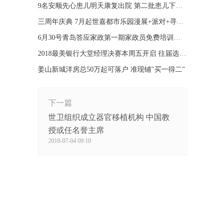
9名安顺先心患儿明天康复出院 第二批患儿下周来青
三周年庆典 7月起世嘉都市乐园漫展+派对+寻宝嗨不停
6月30号青岛答应家政第一期家政员免费培训圆满结束
2018最美银行大堂经理决赛本周五开启 往届选手来助力
姜山新城洋房总50万起可落户 准现铺"买一得二"
下一篇
世卫组织成立器官移植机构 中国教
授或任名誉主席
2018-07-04 09:10