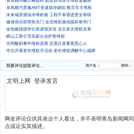
·
置业顾问瞒公摊面积 蔚蓝群岛业主维权遭威胁
·
东风柳汽景逸AMT变速箱存缺陷 数百车主维权
·
未来城景观缩水维权难 工程不靠谱进度全靠猜
·
健身俱乐部突然关门 会员维权激动踹坏卷帘门
·
金地被指借学位房虚假宣传 业主多次维权未果
·
崂山工商引导高新企业护密维权
·
光明酸奶事件维权进展 态度比质量更恶心人
·
市北开展老年维权月活动 老年维权调解中心揭牌
我要评论
提取评论...
用户名：
密码：
网友评论仅供其表达个人看法，并不表明青岛新闻网同
点或证实其描述。