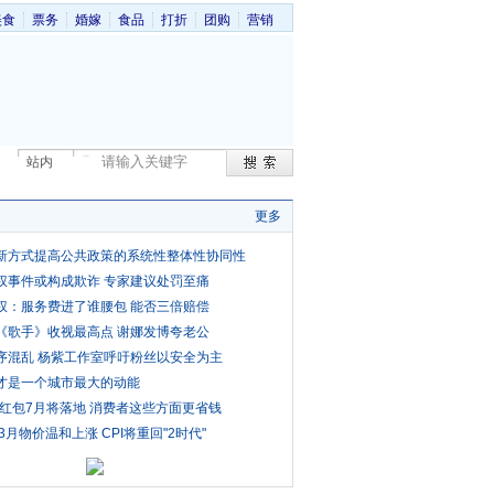
美食
票务
婚嫁
食品
打折
团购
营销
站内
更多
新方式提高公共政策的系统性整体性协同性
权事件或构成欺诈 专家建议处罚至痛
权：服务费进了谁腰包 能否三倍赔偿
《歌手》收视最高点 谢娜发博夸老公
序混乱 杨紫工作室呼吁粉丝以安全为主
才是一个城市最大的动能
费红包7月将落地 消费者这些方面更省钱
3月物价温和上涨 CPI将重回"2时代"