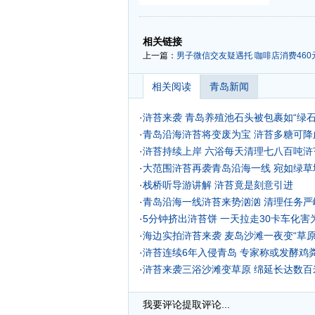
-
-
相关链接
上一篇：
男子微信交友疑遇托 咖啡店消费460元
相关阅读
青岛新闻
·
浒苔来袭 青岛养殖池石头被包裹如“绿石
·
青岛沿海浒苔将变废为宝 浒苔多糖可降
·
浒苔持续上岸 六浴每天清理七八百吨浒苔
·
大范围浒苔再袭青岛沿海一线 宛如绿草地
·
栈桥听导游讲解 浒苔竟是刻意引进
·
青岛沿海一线浒苔来势汹汹 清理任务严
·
5分钟挤出浒苔饼 一天拉走30卡车化害为
·
海边实拍浒苔来袭 麦岛沙滩一夜变“草原
·
浒苔连续6年入侵青岛 专家称或发酵鸡
·
浒苔来袭三浴沙滩变草原 绵延长达数百米
·
城阳建海参医院 新技术养鱼吃浒苔不滥
我要评论
提取评论...