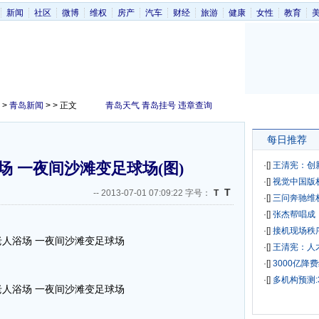
新闻
社区
微博
维权
房产
汽车
财经
旅游
健康
女性
教育
>
青岛新闻
> > 正文
青岛天气
青岛挂号
违章查询
每日推荐
 一夜间沙滩变足球场(图)
·[
]
王清宪：创
·[
]
视觉中国版
T
--
2013-07-01 07:09:22 字号：
T
·[
]
三问奔驰维
·[
]
张杰帮唱成
·[
]
接机现场秩
·[
]
王清宪：人
·[
]
3000亿降
·[
]
多机构预测: