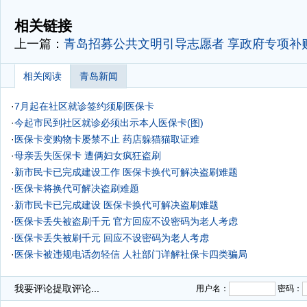
-
-
相关链接
上一篇：
青岛招募公共文明引导志愿者 享政府专项补
相关阅读
青岛新闻
·
7月起在社区就诊签约须刷医保卡
·
今起市民到社区就诊必须出示本人医保卡(图)
·
医保卡变购物卡屡禁不止 药店躲猫猫取证难
·
母亲丢失医保卡 遭俩妇女疯狂盗刷
·
新市民卡已完成建设工作 医保卡换代可解决盗刷难题
·
医保卡将换代可解决盗刷难题
·
新市民卡已完成建设 医保卡换代可解决盗刷难题
·
医保卡丢失被盗刷千元 官方回应不设密码为老人考虑
·
医保卡丢失被刷千元 回应不设密码为老人考虑
·
医保卡被违规电话勿轻信 人社部门详解社保卡四类骗局
·
医保卡诈骗“四种骗术”大揭秘
我要评论
提取评论...
用户名：
密码：