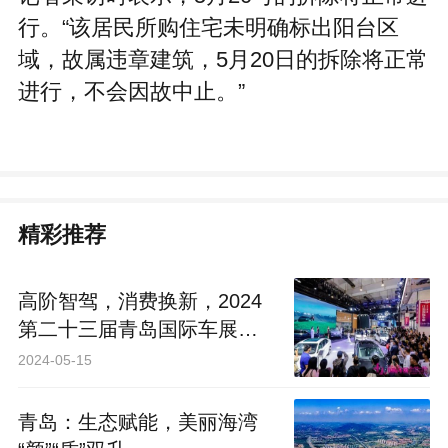
行。“该居民所购住宅未明确标出阳台区
域，故属违章建筑，5月20日的拆除将正常
进行，不会因故中止。”
精彩推荐
高阶智驾，消费换新，2024
第二十三届青岛国际车展启
幕
2024-05-15
青岛：生态赋能，美丽海湾