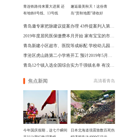
青连铁路传来重大进展 还
邂逅最美秋天！这份青
有地铁8号线、13号线
岛“赏秋地图”请收好
青岛邀专家把脉建议提案办理 43件提案列入第三方评估
2019年度居民医保缴费本月开始 家有宝宝的市民不要错过
青岛新建小区超市、医院等成标配 学校幼儿园建在家门口
李沧区虎山路第二小学将开工 预计2019年5月份投入使用
青岛12个镇入选全国综合实力千强镇名单 有没有你家乡
焦点新闻
高清看青岛
今年国庆假期，这七个瞬间
日本北海道强震致数百死伤