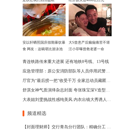
足以让我们热泪盈眶
经济损失达4000亿日元
安以轩晒照国庆假期暴饮暴
大S曾患产后癫痫痛苦不堪
食 网友：这碗堪比游泳池
汪小菲曝曾救老婆一命
青连铁路传来重大进展 还有地铁8号线、13号线
应急管理部：原公安消防部队等人员停用武警制式服装
厅官为“最后捞一把”收受千万 全家总动员藏匿财产
舒淇女神气质演绎杂志封面 夸张珠宝深V造型高贵冷艳
大表姐刘雯挑战性感纯美风 内衣出镜大秀诱人长腿
频道精选
【封面理财师】交行青岛分行团队：精确分工 合作共赢