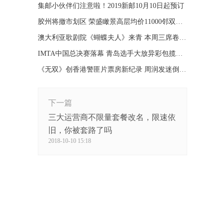
集邮小伙伴们注意啦！2019新邮10月10日起预订
胶州将撤市划区 荣盛瞰景高层均价11000邻双地铁
澳大利亚歌剧院《蝴蝶夫人》来青 本周三席卷大剧院
IMTA中国总决赛落幕 青岛选手大放异彩包揽各组冠军
《无双》创香港警匪片票房新纪录 周润发迷倒众网友
下一篇
三大运营商不限量套餐改名，限速依
旧，你被套路了吗
2018-10-10 15:18