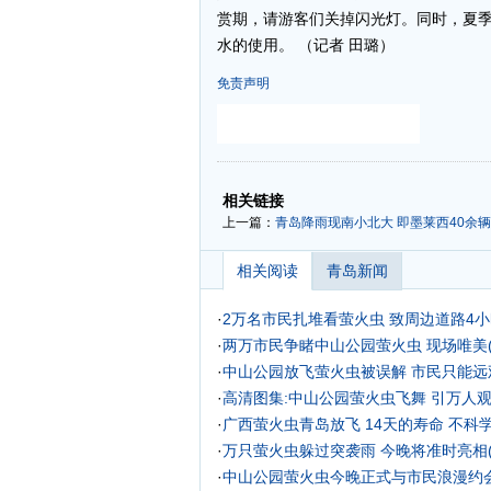
赏期，请游客们关掉闪光灯。同时，夏
水的使用。 （记者 田璐）
免责声明
-
-
相关链接
上一篇：
青岛降雨现南小北大 即墨莱西40余辆
相关阅读
青岛新闻
·
2万名市民扎堆看萤火虫 致周边道路4
·
两万市民争睹中山公园萤火虫 现场唯美(
·
中山公园放飞萤火虫被误解 市民只能远
·
高清图集:中山公园萤火虫飞舞 引万人
·
广西萤火虫青岛放飞 14天的寿命 不科
·
万只萤火虫躲过突袭雨 今晚将准时亮相(
·
中山公园萤火虫今晚正式与市民浪漫约