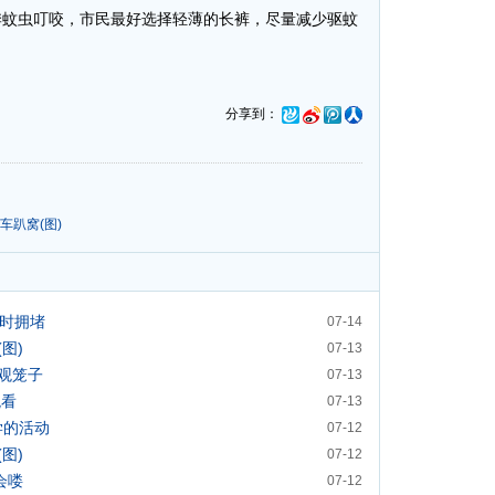
季蚊虫叮咬，市民最好选择轻薄的长裤，尽量减少驱蚊
分享到：
车趴窝(图)
小时拥堵
07-14
图)
07-13
观笼子
07-13
观看
07-13
学的活动
07-12
图)
07-12
会喽
07-12