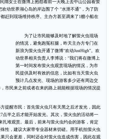
民隋女士在微博上抱怨着前一天晚上去中山公园看萤
把欢动世界湖心岛的岸边围了个 “水泄不通”，为了防
都赶到现场维持秩序。主办方甚至调来了1艘小船在
为了让市民能够及时地了解萤火虫现场
的情况，避免跑冤枉腿，昨天主办方专门在
新浪为萤火虫开通了微博“欢动JustHigh”。欢
动世界相关负责人李博说：“我们将在微博上
第一时间发布萤火虫观赏现场的情况，为市
民提供及时有效的信息，比如有当天萤火虫
预计几点发光、现场的游客多少还有周边交
样，市民来之前或者在来的路上就能根据现场的情况提
方提醒市民：首先萤火虫只有天黑之后才发光，因此
7点半之后才能开始发光。其次，萤火虫的活动将一
天来扎堆观赏。最后，前来与萤火虫约会的游客，肯定
特殊性，建议大家带专业器材来切磋。用手机拍萤火虫
效果只会更差，同时还会对萤火虫造成伤害，因此在观