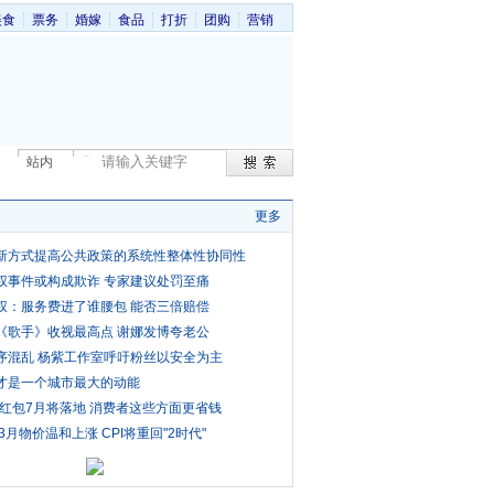
美食
票务
婚嫁
食品
打折
团购
营销
站内
更多
新方式提高公共政策的系统性整体性协同性
权事件或构成欺诈 专家建议处罚至痛
权：服务费进了谁腰包 能否三倍赔偿
《歌手》收视最高点 谢娜发博夸老公
序混乱 杨紫工作室呼吁粉丝以安全为主
才是一个城市最大的动能
费红包7月将落地 消费者这些方面更省钱
3月物价温和上涨 CPI将重回"2时代"