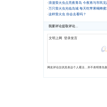
·
浪漫萤火虫点亮夜青岛 今夜将与市民见面
·
万只萤火虫光临岛城 每天吃苹果喝蜂蜜水
·
这样萤火虫 你会去看吗？
·
我要评论
提取评论...
网友评论仅供其表达个人看法，并不表明青岛