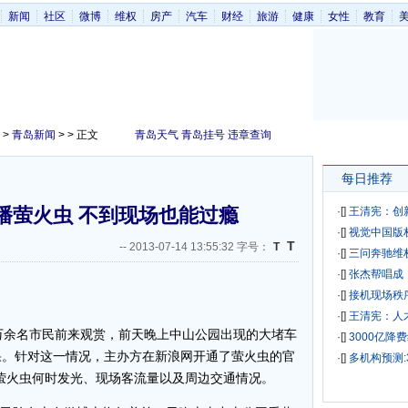
新闻
社区
微博
维权
房产
汽车
财经
旅游
健康
女性
教育
>
青岛新闻
> > 正文
青岛天气
青岛挂号
违章查询
每日推荐
播萤火虫 不到现场也能过瘾
·[
]
王清宪：创
·[
]
视觉中国版
T
--
2013-07-14 13:55:32 字号：
T
·[
]
三问奔驰维
·[
]
张杰帮唱成
·[
]
接机现场秩
·[
]
王清宪：人
万余名市民前来观赏，前天晚上中山公园出现的大堵车
·[
]
3000亿降
果。针对这一情况，主办方在新浪网开通了萤火虫的官
·[
]
多机构预测:
民发布萤火虫何时发光、现场客流量以及周边交通情况。