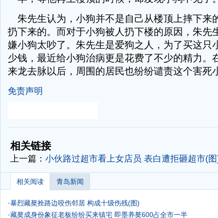
朱先生认为，小狗并不是自己从楼顶上摔下来
扔下来的。而对于小狗被人扔下楼的原因，朱先
嫌小狗太吵了。朱先生是爱狗之人，为了买这只
少钱，最近给小狗治病更是花费了不少的精力。
来龙去脉以后，周围的居民也纷纷谴责这个害死
免责声明
-
-
相关链接
上一篇：
小伙路过超市看上女店员 表白遭拒砸超市(图
相关阅读
青岛新闻
·
暴烈藏獒拴路边咬伤邻居 构成十级伤残(图)
·
藏獒成身份象征老板纷纷买来镇宅 即墨养獒600占全市一半