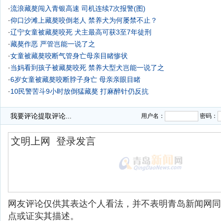
·
流浪藏獒闯入青银高速 司机连续7次报警(图)
·
仰口沙滩上藏獒咬倒老人 禁养犬为何屡禁不止？
·
辽宁女童被藏獒咬死 犬主最高可获3至7年徒刑
·
藏獒作恶 严管岂能一说了之
·
女童被藏獒咬断气管身亡母亲目睹惨状
·
当妈看到孩子被藏獒咬死 禁养大型犬岂能一说了之
·
6岁女童被藏獒咬断脖子身亡 母亲亲眼目睹
·
10民警苦斗9小时放倒猛藏獒 打麻醉针仍反抗
·
藏獒再惹祸划伤女子眼眶 主人称可能到发情期
我要评论
提取评论...
用户名：
密码：
网友评论仅供其表达个人看法，并不表明青岛新闻网同
点或证实其描述。