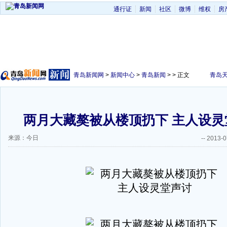
通行证
新闻
社区
微博
维权
房
青岛新闻网
>
新闻中心
>
青岛新闻
> > 正文
青岛
两月大藏獒被从楼顶扔下 主人设灵堂
来源：今日
--
2013-0