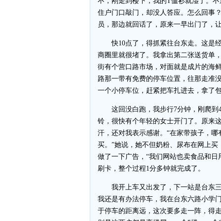
不，刚走到楼下，我的T恤衫就湿了。不
住户门口敲门，却没人答应。怎么回事
员，那边就回话了，原来一早出门了，
快10点了，得抓紧往台东走。这是经
商圈里就很堵了。我拿出第二张送货单
街有个营口路市场，对面就是成片的海
路那一带有免费的停车位置，往那走准
一个小停车位，赶紧把车扎进去，拿了
这回没白跑，我步行7分钟，刚爬到4楼
铃，很快有个年轻的女士开门了。原来
汗，还对我表示感谢。“在家带孩子，哪
买。”她说，她不但奶粉、尿布在网上买
做了一下广告，“我们网站也卖食品和日用
刷卡，整个过程1分多钟就完成了。
我开上车又出发了，下一站是台东三
我还是有办法停车，我在台东六路小学
于停车的距离远，这次要多走一阵，得走