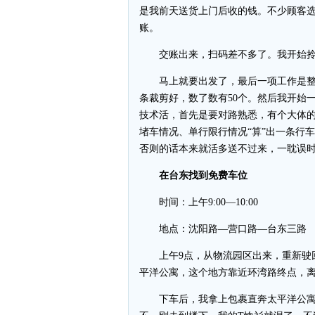
是我前天送货上门后收的钱。不少顾客
账。
交账出来，扫码差不多了。我开始拎起
马上就要出发了，最后一项工作是整
条裁剪好，数了数有50个。然后我开始
技术活，首先是要对路熟悉，有个大体
堵车情况、单行限行情况“算”出一条行
否则的话本来就活多送不过来，一耽误
在台东找到免费车位
时间：上午9:00—10:00
地点：沈阳路—营口路—台东三路
上午9点，从物流园区出来，重新驶回
平洋公寓，这个地方靠近环湾路终点，
下车后，我拿上包裹直奔太平洋公寓