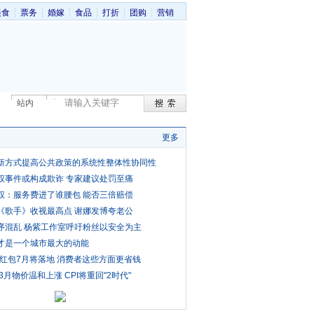
美食
票务
婚嫁
食品
打折
团购
营销
站内
更多
新方式提高公共政策的系统性整体性协同性
权事件或构成欺诈 专家建议处罚至痛
权：服务费进了谁腰包 能否三倍赔偿
《歌手》收视最高点 谢娜发博夸老公
序混乱 杨紫工作室呼吁粉丝以安全为主
才是一个城市最大的动能
费红包7月将落地 消费者这些方面更省钱
3月物价温和上涨 CPI将重回"2时代"