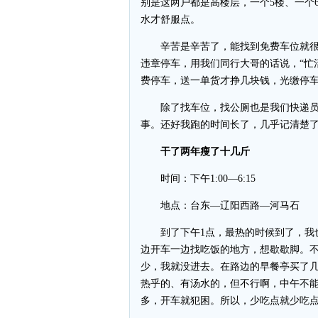
别是这两户都是高楼层，一个5楼、一个
水才舒服点。
辛苦是辛苦了，能找到免费车位就很
违章停车，用我们同行大哥的话说，“忙
费停车，送一单货才挣几块钱，光缴停车
除了找车位，找公厕也是我们快递员的
事。还好我跑的时间长了，几乎记清楚
干了两年瘦了十几斤
时间：下午1:00—6:15
地点：台东—辽阳西路—河马石
到了下午1点，最热的时候到了，我也
边开车一边找吃饭的地方，想歇歇脚。
少，我就没进去。在路边的早餐亭买了
热乎的、有汤水的，但不行啊，中午不
多，开车就犯困。所以，少吃点就少吃