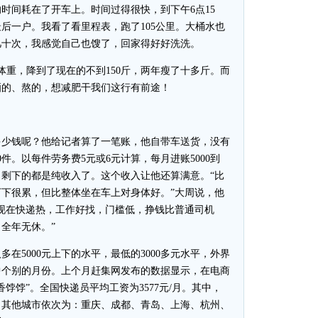
间耗在了开车上。时间过得很快，到下午6点15
后一户。我看了看里程表，跑了105公里。大桶水也
几十次，我感觉自己也馊了，回家得好好洗洗。
重，降到了现在的不到150斤，两年瘦了十多斤。而
晒的、熬的，想减肥干我们这行有前途！
少钱呢？他给记者算了一笔账，他自带车送货，没有
件。以每件劳务费5元或6元计算，每月进账5000到
多元，剩下的都是纯收入了。这个收入让他还算满意。“比
下很累，但比整体坐在车上对身体好。”大周说，他
现在快递热，工作好找，门槛低，挣钱比普通司机
全年无休。”
5000元上下的水平，最低的3000多元水平，外界
中个别的月份。上个月赶集网发布的数据显示，在电商
饽饽”。全国快递员平均工资为3577元/月。其中，
多，其他城市依次为：重庆、成都、青岛、上海、杭州、