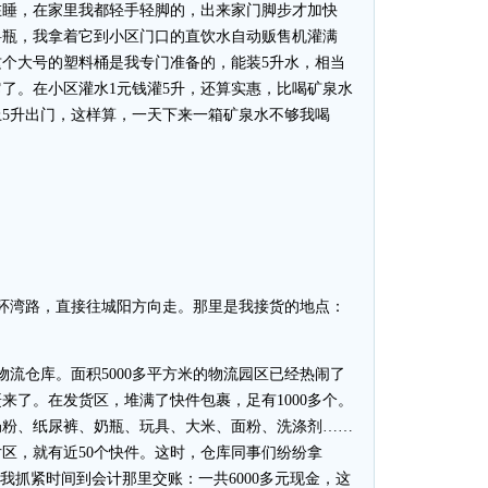
睡，在家里我都轻手轻脚的，出来家门脚步才加快
料瓶，我拿着它到小区门口的直饮水自动贩售机灌满
个大号的塑料桶是我专门准备的，能装5升水，相当
它了。在小区灌水1元钱灌5升，还算实惠，比喝矿泉水
5升出门，这样算，一天下来一箱矿泉水不够我喝
湾路，直接往城阳方向走。那里是我接货的地点：
仓库。面积5000多平方米的物流园区已经热闹了
来了。在发货区，堆满了快件包裹，足有1000多个。
奶粉、纸尿裤、奶瓶、玩具、大米、面粉、洗涤剂……
区，就有近50个快件。这时，仓库同事们纷纷拿
。我抓紧时间到会计那里交账：一共6000多元现金，这