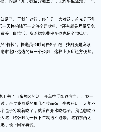
6楼。两趟下来，我全身湿透了，回到车里猛灌了一气
知足了。干我们这行，停车是一大难题，首先是不能
活一天挣的钱不一定够个罚款单。”还有就是尽量要免
费等于白忙活。所以找免费停车位也是个“绝活”。
“特长”。快递员长时间在外面跑，找厕所是麻烦
了老市北区这边的每一个公厕，这样上厕所还方便些。
干完了台东片区的活，开车往辽阳路方向走。我一
不过，路过我熟悉的那几个拉面馆、牛肉粉店，人都不
几个包子将就着吃了，就着白开水吃包子。我也想吃点
能大吃，吃饭时间一长下午就送不过来。吃的东西太
点吧，晚上回家再说。