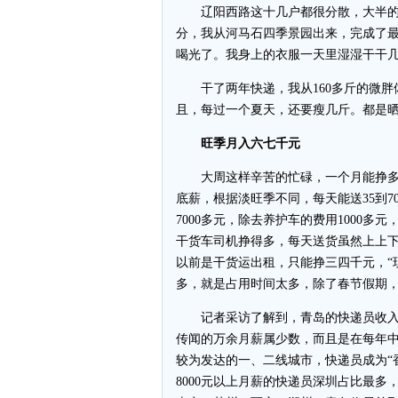
辽阳西路这十几户都很分散，大半的时
分，我从河马石四季景园出来，完成了最
喝光了。我身上的衣服一天里湿湿干干
干了两年快递，我从160多斤的微胖体
且，每过一个夏天，还要瘦几斤。都是
旺季月入六七千元
大周这样辛苦的忙碌，一个月能挣多
底薪，根据淡旺季不同，每天能送35到70
7000多元，除去养护车的费用1000
干货车司机挣得多，每天送货虽然上上下
以前是干货运出租，只能挣三四千元，“
多，就是占用时间太多，除了春节假期，
记者采访了解到，青岛的快递员收入多在
传闻的万余月薪属少数，而且是在每年
较为发达的一、二线城市，快递员成为“香
8000元以上月薪的快递员深圳占比最