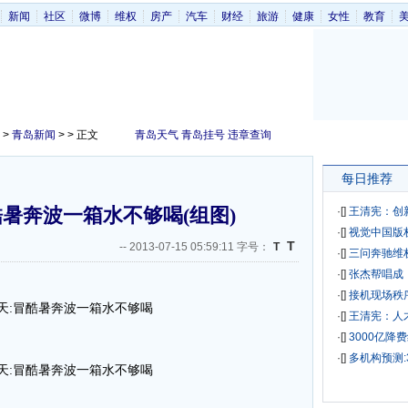
新闻
社区
微博
维权
房产
汽车
财经
旅游
健康
女性
教育
>
青岛新闻
> > 正文
青岛天气
青岛挂号
违章查询
每日推荐
暑奔波一箱水不够喝(组图)
·[
]
王清宪：创
·[
]
视觉中国版
T
--
2013-07-15 05:59:11 字号：
T
·[
]
三问奔驰维
·[
]
张杰帮唱成
·[
]
接机现场秩
·[
]
王清宪：人
·[
]
3000亿降
·[
]
多机构预测: