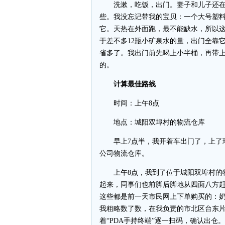
洗漱，吃饭，出门。妻子和儿子还在
些。我没忘记带我的宝贝：一个大号塑
它。天热在外面跑，最不能缺水，所以这
于差不多12瓶小矿泉水的量，出门全靠
省多了。我出门前先喝上小半桶，再带上
的。
计算最佳路线
时间：上午8点
地点：城阳双埠村的物流仓库
早上7点半，我开着车出门了，上了环
公司物流仓库。
上午8点，我到了位于城阳双埠村的物流
起来，同事们也前脚后脚地从四面八方赶
这些都是前一天市民网上下单购买的：
我粗略数了数，在我负责的市北区台东片
着“PDA手持终端”逐一扫码，确认出仓