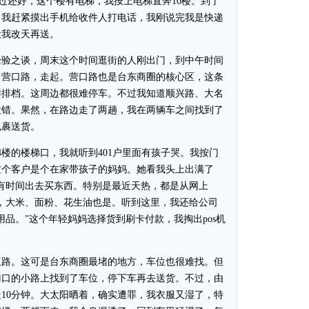
过还好，这个楼有电梯，我按上电梯直奔10楼。到了
？我赶紧摸出手机给收件人打电话，我刚说完我是快递
让我改天再送。
验之谈，周末这个时间逛街的人刚出门，到中午时间
，营口路，走起。营口路也是台东商圈的核心区，这条
鲜排档。这周边都很难停车。不过我知道顺兴路、大名
没错。果然，在路边走了两趟，我在两辆车之间找到了
包裹送货。
的楼梯口，我就听到401户里面有孩子哭。我按门
这个客户是个在家带孩子的妈妈。她看我头上出满了
有时间出去买东西。特别是最近天热，都是从网上
，大米、面粉、花生油也是。听到这里，我还给公司
品。”这个年轻妈妈选择货到刷卡付款，我掏出pos机
路。这可是台东商圈最堵的地方，车位也很难找。但
门口的小路上找到了车位，停下车再去送货。不过，由
10分钟。大太阳晒着，确实遭罪，我衣服又湿了，特